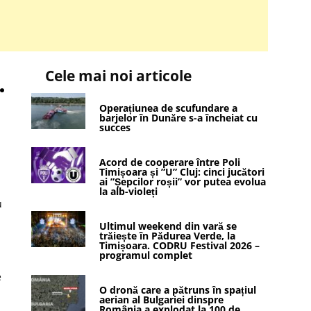
Cele mai noi articole
.
Operațiunea de scufundare a
barjelor în Dunăre s-a încheiat cu
succes
Acord de cooperare între Poli
Timișoara și ”U” Cluj: cinci jucători
ai ”Șepcilor roșii” vor putea evolua
la alb-violeți
u
Ultimul weekend din vară se
trăiește în Pădurea Verde, la
Timișoara. CODRU Festival 2026 –
programul complet
e
O dronă care a pătruns în spațiul
aerian al Bulgariei dinspre
România a explodat la 100 de