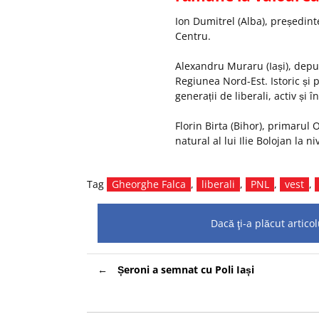
Ion
Dumitrel
(Alba), președint
Centru.
Alexandru Muraru (Iași), deput
Regiunea Nord-Est. Istoric și 
generații de liberali, activ și
î
Florin
Birta
(Bihor), primarul
O
natural al lui Ilie
Bolojan
la niv
Tag
Gheorghe Falca
,
liberali
,
PNL
,
vest
,
Dacă ţi-a plăcut artic
Navigare
Șeroni a semnat cu Poli Iași
în
articole