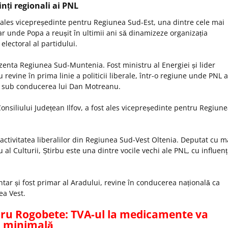
inți regionali ai PNL
t ales vicepreședinte pentru Regiunea Sud-Est, una dintre cele mai
 dar unde Popa a reușit
în ultimii ani s
ă dinamizeze organizația
electoral al partidului.
zenta Regiunea Sud-Muntenia. Fost ministru al Energiei și lider
cu revine în prima linie a politicii liberale,
într
-o regiune unde PNL a
l sub conducerea lui Dan
Motreanu
.
onsiliului Județean Ilfov, a fost ales vicepreședinte pentru Regiun
 activitatea liberalilor din Regiunea Sud-Vest Oltenia. Deputat cu m
al Culturii, Știrbu este una dintre vocile vechi ale PNL, cu influen
tar și fost primar al Aradului, revine
în conducerea na
țională ca
ea Vest.
ru Rogobete: TVA-ul la medicamente va
a minimală