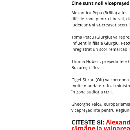
Cine sunt noii vicepre
șed
Alexandru Popa (Brăila) a fos
dificile zone pentru liberali,
județeană și să crească scorul 
Toma Petcu (Giurgiu) va repre
influent
în filiala Giurgiu, Pet
înregistrat un scor remarcabi
Thuma
Hubert, pre
ședintele C
București-Ilfov.
Gigel
Știrbu (Olt) va coordona
multe mandate și fost ministru 
în zona sudic
ă a țării.
Gheorghe Falc
ă, europarlamen
vicepreședinte pentru Regiun
CITEȘTE ȘI:
Alexand
rămâne la valoare