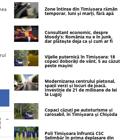
Zone întinse din Timișoara rămân
unea
temporar, luni și marți, fără apă
Consultant economic, despre
Moody’s: România nu e în junk,
dar plătește deja ca și cum ar fi
rul
Vijelie puternică în Timișoara: 18
copaci doborâți de vânt, 5 au căzut
peste mașini
Modernizarea centrului pietonal,
spații verzi și locuri de joacă.
Investiție de 21 de milioane de lei
la Lugoj
Copaci căzuți pe autoturisme și
carosabil, în Timișoara și Chișoda
n
i
i
Poli Timișoara înfruntă CSC
Șelimbăr în prima deplasare din