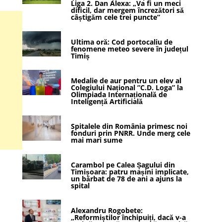
Liga 2. Dan Alexa: „Va fi un meci
dificil, dar mergem încrezători să
câștigăm cele trei puncte”
Ultima oră: Cod portocaliu de
fenomene meteo severe în județul
Timiș
Medalie de aur pentru un elev al
Colegiului Național ”C.D. Loga” la
Olimpiada Internațională de
Inteligență Artificială
Spitalele din România primesc noi
fonduri prin PNRR. Unde merg cele
mai mari sume
Carambol pe Calea Șagului din
Timișoara: patru mașini implicate,
un bărbat de 78 de ani a ajuns la
spital
Alexandru Rogobete:
„Reformiștilor închipuiți, dacă v-a