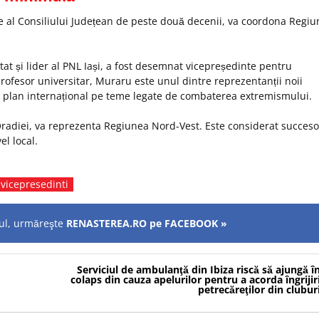
e al Consiliului Județean de peste două decenii, va coordona Regi
at și lider al PNL Iași, a fost desemnat vicepreședinte pentru
profesor universitar, Muraru este unul dintre reprezentanții noii
n plan interna
țional pe teme legate de combaterea extremismului.
radiei
, va reprezenta Regiunea Nord-Vest. Este considerat succeso
el local.
vicepresedinti
olul, urmăreşte
RENASTEREA.RO pe FACEBOOK »
Serviciul de ambulanţă din Ibiza riscă să ajungă î
colaps din cauza apelurilor pentru a acorda îngrijir
petrecăreţilor din clubur