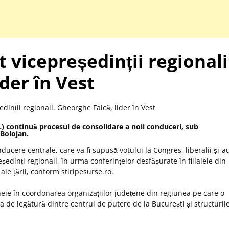
 vicepreședinții regionali
der în Vest
L) continuă procesul de consolidare a noii conduceri, sub
Bolojan
.
ducere centrale, care va fi supusă votului la Congres, liberalii și-a
eședinți regionali,
în urma conferin
țelor desfășurate
în filialele din
 ale
țării, conform
stiripesurse
.
ro
.
cheie
în coordonarea organiza
țiilor județene din regiunea pe care o
ea de legătură dintre centrul de putere de la București și structuril