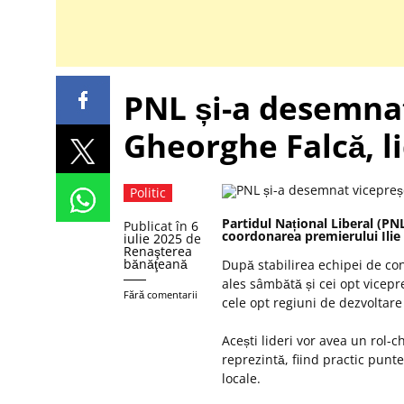
PNL și-a desemnat
Gheorghe Falcă, li
Politic
Partidul Na
țional Liberal (PN
Publicat în
6
coordonarea premierului Ilie
iulie 2025
de
Renaşterea
bănăţeană
După stabilirea echipei de con
ales s
âmb
ătă și cei opt vicepr
Fără comentarii
cele opt regiuni de dezvoltare
Ace
ști lideri vor avea un rol-
reprezintă, fiind practic punt
locale.