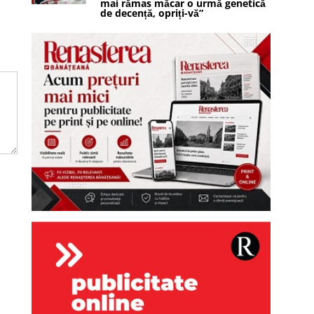
mai rămas măcar o urmă genetică
de decență, opriți-vă”