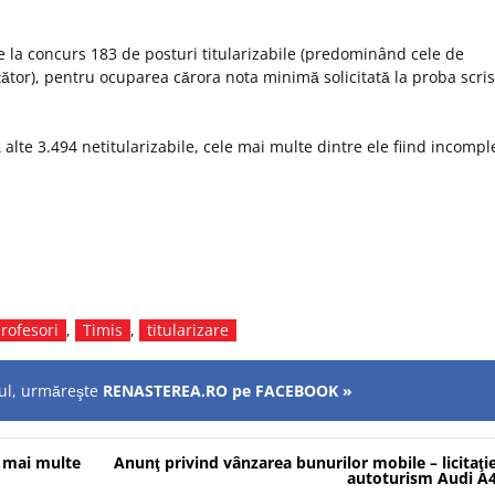
se la concurs 183 de posturi titularizabile (predominând cele de
ățător), pentru ocuparea cărora nota minimă solicitată la proba scri
 alte 3.494 netitularizabile, cele mai multe dintre ele fiind incompl
rofesori
,
Timis
,
titularizare
olul, urmăreşte
RENASTEREA.RO pe FACEBOOK »
n mai multe
Anunţ privind vânzarea bunurilor mobile – licitaţi
autoturism Audi A