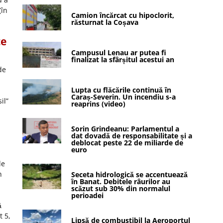
(în
Camion încărcat cu hipoclorit,
răsturnat la Coșava
te
Campusul Lenau ar putea fi
finalizat la sfârșitul acestui an
de
Lupta cu flăcările continuă în
Caraș-Severin. Un incendiu s-a
il”
reaprins (video)
Sorin Grindeanu: Parlamentul a
dat dovadă de responsabilitate și a
deblocat peste 22 de miliarde de
euro
de
n
Seceta hidrologică se accentuează
în Banat. Debitele râurilor au
scăzut sub 30% din normalul
perioadei
ă
t 5,
Lipsă de combustibil la Aeroportul