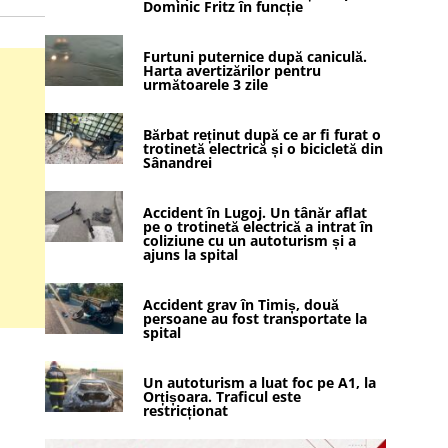
Dominic Fritz în funcție
Furtuni puternice după caniculă.
Harta avertizărilor pentru
următoarele 3 zile
Bărbat reținut după ce ar fi furat o
trotinetă electrică și o bicicletă din
Sânandrei
Accident în Lugoj. Un tânăr aflat
pe o trotinetă electrică a intrat în
coliziune cu un autoturism și a
ajuns la spital
Accident grav în Timiș, două
persoane au fost transportate la
spital
Un autoturism a luat foc pe A1, la
Orțișoara. Traficul este
restricționat