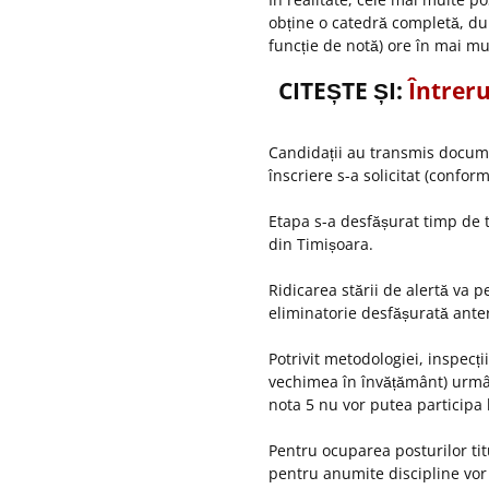
obține o catedră completă, dup
funcție de notă) ore în mai mul
CITEȘTE ȘI:
Întreru
Candidații au transmis documen
înscriere s-a solicitat (conform
Etapa s-a desfășurat timp de tre
din Timișoara.
Ridicarea stării de alertă va p
eliminatorie desfășurată anteri
Potrivit metodologiei, inspecți
vechimea în învățământ) urmând
nota 5 nu vor putea participa 
Pentru ocuparea posturilor ti
pentru anumite discipline vor t