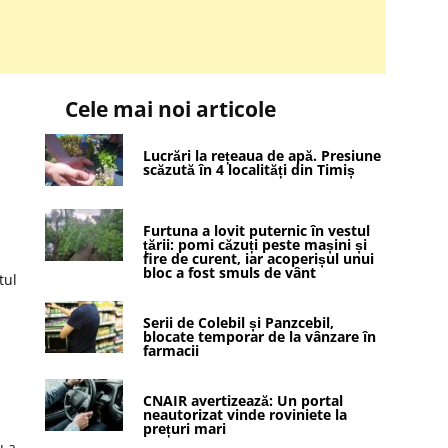
Cele mai noi articole
Lucrări la rețeaua de apă. Presiune
scăzută în 4 localități din Timiș
Furtuna a lovit puternic în vestul
țării: pomi căzuți peste mașini și
fire de curent, iar acoperișul unui
bloc a fost smuls de vânt
tul
Serii de Colebil și Panzcebil,
blocate temporar de la vânzare în
farmacii
a
CNAIR avertizează: Un portal
neautorizat vinde roviniete la
prețuri mari
u a