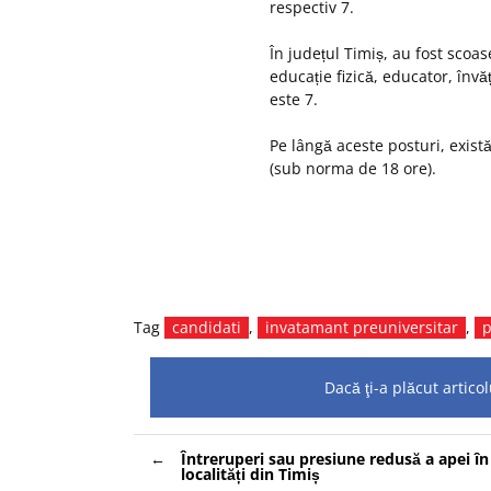
respectiv 7.
În județul Timiș, au fost scoa
educație fizică, educator, înv
este 7.
Pe lângă aceste posturi, există
(sub norma de 18 ore).
Tag
candidati
,
invatamant preuniversitar
,
p
Dacă ţi-a plăcut artic
Navigare
Întreruperi sau presiune redusă a apei î
în
localități din Timiș
articole