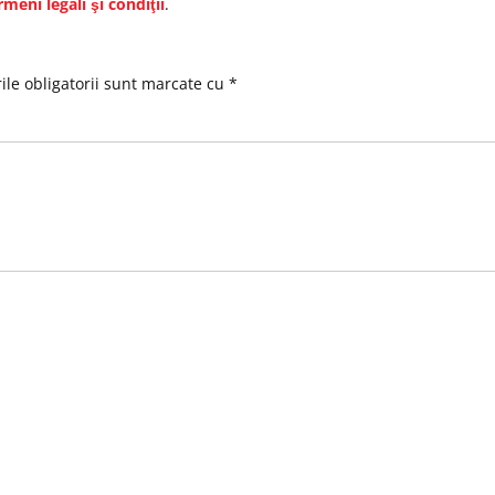
rmeni legali şi condiţii
.
le obligatorii sunt marcate cu
*