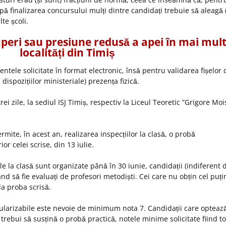
ă finalizarea concursului mulți dintre candidați trebuie să aleagă 
te școli.
peri sau presiune redusă a apei în mai mul
localități din Timiș
tele solicitate în format electronic, însă pentru validarea fișelor 
 dispozițiilor ministeriale) prezența fizică.
i zile, la sediul ISJ Timiș, respectiv la Liceul Teoretic ”Grigore Mois
ermite, în acest an, realizarea inspecțiilor la clasă, o probă
or celei scrise, din 13 iulie.
ile la clasă sunt organizate până în 30 iunie, candidații (indiferent 
 să fie evaluați de profesori metodiști. Cei care nu obțin cel puți
la proba scrisă.
tularizabile este nevoie de minimum nota 7. Candidații care opteaz
rebui să susțină o probă practică, notele minime solicitate fiind to