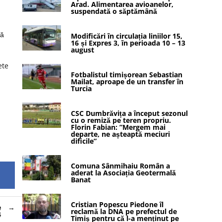
Arad. Alimentarea avioanelor,
suspendată o săptămână
să
Modificări în circulația liniilor 15,
16 și Expres 3, în perioada 10 – 13
august
ete
Fotbalistul timișorean Sebastian
Mailat, aproape de un transfer în
Turcia
CSC Dumbrăvița a început sezonul
cu o remiză pe teren propriu.
Florin Fabian: ”Mergem mai
departe, ne așteaptă meciuri
dificile”
Comuna Sânmihaiu Român a
aderat la Asociația Geotermală
Banat
Cristian Popescu Piedone îl
e
reclamă la DNA pe prefectul de
4
Timiș pentru că l-a menținut pe