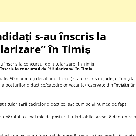
didați s-au înscris la
larizare” în Timiș
înscris la concursul de ”titularizare” în Timiș.
tiv 50 mai mulți decât anul trecut) s-au înscris în județul Timiș la
 a posturilor didactice/catedrelor vacante/rezervate din învățămân
at titularizării cadrelor didactice, așa cum se și numea de fapt.
a numărului tot mai mic de posturi titularizabile, această denumire 
osturi erau (și sunt) fracțiuni de normă, ceea ce înseamnă că, pentr