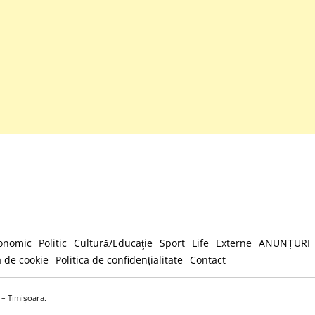
onomic
Politic
Cultură/Educaţie
Sport
Life
Externe
ANUNȚURI
a de cookie
Politica de confidenţialitate
Contact
e – Timișoara.