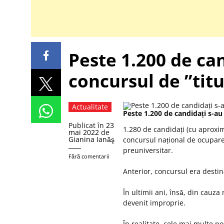
Peste 1.200 de can
concursul de ”titu
Actualitate
Peste 1.200 de candidați s-au 
Publicat în
23
1.280 de candidați (cu aproxima
mai 2022
de
Gianina Ianăş
concursul național de ocupare
preuniversitar.
Fără comentarii
Anterior, concursul era destin
În ultimii ani, însă, din cauz
devenit improprie.
În realitate, cele mai multe p