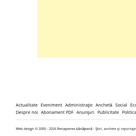
Actualitate
Eveniment
Administraţie
Anchetă
Social
Ec
Despre noi
Abonament PDF
Anunţuri
Publicitate
Politic
Web design
© 2000 - 2026
Renaşterea bănăţeană
- Ştiri, anchete şi reportaj