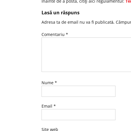
Înainte de a posta, citiţi aici regulamentul:
Te
Lasă un răspuns
Adresa ta de email nu va fi publicată.
Câmpuri
Comentariu
*
Nume
*
Email
*
Site web