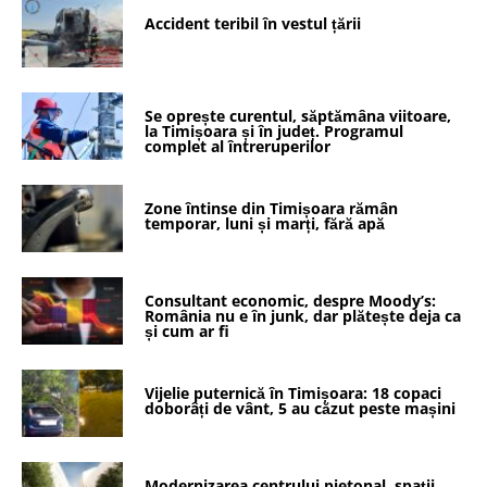
Accident teribil în vestul țării
Se oprește curentul, săptămâna viitoare,
la Timișoara și în județ. Programul
complet al întreruperilor
Zone întinse din Timișoara rămân
temporar, luni și marți, fără apă
Consultant economic, despre Moody’s:
România nu e în junk, dar plătește deja ca
și cum ar fi
Vijelie puternică în Timișoara: 18 copaci
doborâți de vânt, 5 au căzut peste mașini
Modernizarea centrului pietonal, spații