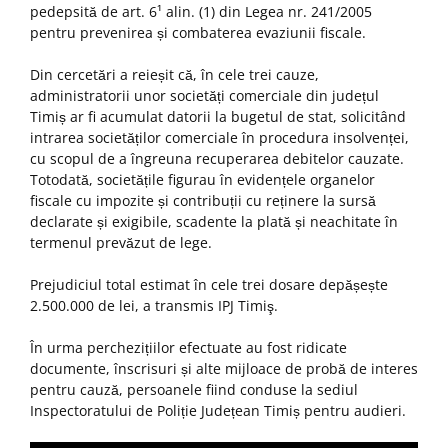
pedepsită de art. 6¹ alin. (1) din Legea nr. 241/2005
pentru prevenirea și combaterea evaziunii fiscale.
Din cercetări a reieșit că, în cele trei cauze,
administratorii unor societăți comerciale din județul
Timiș ar fi acumulat datorii la bugetul de stat, solicitând
intrarea societăților comerciale în procedura insolvenței,
cu scopul de a îngreuna recuperarea debitelor cauzate.
Totodată, societățile figurau în evidențele organelor
fiscale cu impozite și contribuții cu reținere la sursă
declarate și exigibile, scadente la plată și neachitate în
termenul prevăzut de lege.
Prejudiciul total estimat în cele trei dosare depășește
2.500.000 de lei, a transmis IPJ Timiş.
În urma perchezițiilor efectuate au fost ridicate
documente, înscrisuri și alte mijloace de probă de interes
pentru cauză, persoanele fiind conduse la sediul
Inspectoratului de Poliție Județean Timiș pentru audieri.