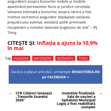
asigurătorii asupra bunurilor mobile și imobile
aparținând persoanelor fizice și juridice cercetate.
Valoarea estimată a bunurilor asupra cărora a fost
instituit sechestrul asigurător depășește valoarea
prejudiciului estimat, existând astfel premisele
recuperării a sumelor datorate bugetului de stat” – IPJ
Timiş.
CITEŞTE ŞI:
Inflația a ajuns la 10,9%
în mai
Tag
evaziune
,
perchezitii
,
sechestru
,
Timis
Dacă ţi-a plăcut articolul, urmăreşte
RENASTEREA.RO
pe FACEBOOK »
Navigare
CFR Călători lansează
Investiție finalizată:
în
„Trenurile Soarelui
Sala de nașteri a
articole
2026”
Spitalului Municipal
Lugoj a fost reabilitată
complet