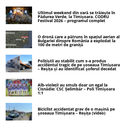
Ultimul weekend din vară se trăiește în
Pădurea Verde, la Timișoara. CODRU
Festival 2026 – programul complet
O dronă care a pătruns în spațiul aerian al
Bulgariei dinspre România a explodat la
100 de metri de graniță
Polițiștii au stabilit cum s-a produs
accidentul tragic de pe șoseaua Timișoara
– Reșița și au identificat șoferul decedat
Alb-violeții au smuls doar un egal la
Cisnădie: CSC Șelimbăr – Poli Timișoara
1:1
Biciclist accidentat grav de o mașină pe
șoseaua Timișoara – Reșița (video)