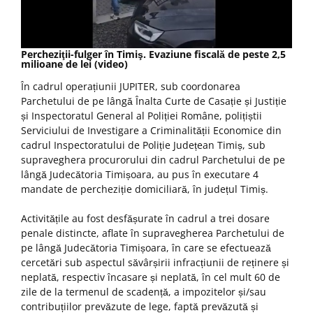
Percheziţii-fulger în Timiş. Evaziune fiscală de peste 2,5
milioane de lei (video)
În cadrul operațiunii JUPITER, sub coordonarea
Parchetului de pe lângă Înalta Curte de Casație și Justiție
și Inspectoratul General al Poliției Române, polițiștii
Serviciului de Investigare a Criminalității Economice din
cadrul Inspectoratului de Poliție Județean Timiș, sub
supraveghera procurorului din cadrul Parchetului de pe
lângă Judecătoria Timișoara, au pus în executare 4
mandate de percheziție domiciliară, în județul Timiș.
Activitățile au fost desfășurate în cadrul a trei dosare
penale distincte, aflate în supravegherea Parchetului de
pe lângă Judecătoria Timișoara, în care se efectuează
cercetări sub aspectul săvârșirii infracțiunii de reținere și
neplată, respectiv încasare și neplată, în cel mult 60 de
zile de la termenul de scadență, a impozitelor și/sau
contribuțiilor prevăzute de lege, faptă prevăzută și