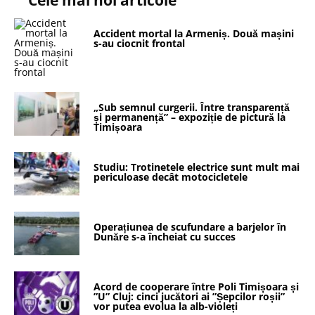
Cele mai noi articole
Accident mortal la Armeniș. Două mașini
s-au ciocnit frontal
„Sub semnul curgerii. Între transparență
și permanență” – expoziție de pictură la
Timișoara
Studiu: Trotinetele electrice sunt mult mai
periculoase decât motocicletele
Operațiunea de scufundare a barjelor în
Dunăre s-a încheiat cu succes
Acord de cooperare între Poli Timișoara și
”U” Cluj: cinci jucători ai ”Șepcilor roșii”
vor putea evolua la alb-violeți