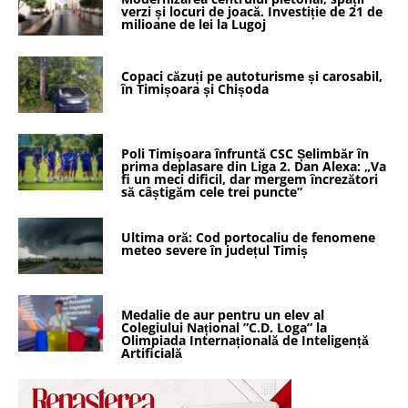
verzi și locuri de joacă. Investiție de 21 de
milioane de lei la Lugoj
Copaci căzuți pe autoturisme și carosabil,
în Timișoara și Chișoda
Poli Timișoara înfruntă CSC Șelimbăr în
prima deplasare din Liga 2. Dan Alexa: „Va
fi un meci dificil, dar mergem încrezători
să câștigăm cele trei puncte”
Ultima oră: Cod portocaliu de fenomene
meteo severe în județul Timiș
Medalie de aur pentru un elev al
Colegiului Național ”C.D. Loga” la
Olimpiada Internațională de Inteligență
Artificială