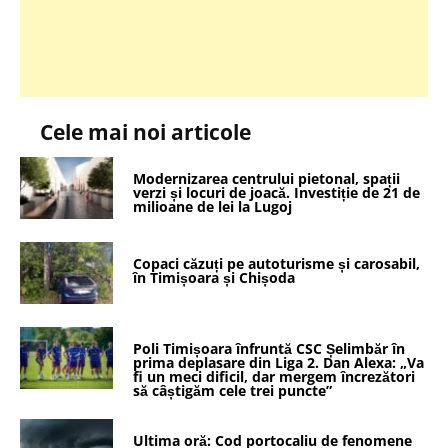
Cele mai noi articole
Modernizarea centrului pietonal, spații
verzi și locuri de joacă. Investiție de 21 de
milioane de lei la Lugoj
Copaci căzuți pe autoturisme și carosabil,
în Timișoara și Chișoda
Poli Timișoara înfruntă CSC Șelimbăr în
prima deplasare din Liga 2. Dan Alexa: „Va
fi un meci dificil, dar mergem încrezători
să câștigăm cele trei puncte”
Ultima oră: Cod portocaliu de fenomene