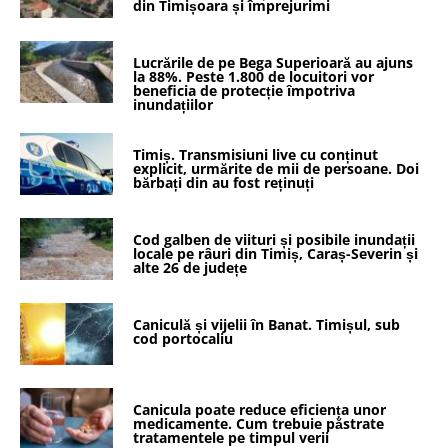
din Timișoara și împrejurimi
Lucrările de pe Bega Superioară au ajuns
la 88%. Peste 1.800 de locuitori vor
beneficia de protecție împotriva
inundațiilor
Timiș. Transmisiuni live cu conținut
explicit, urmărite de mii de persoane. Doi
bărbați din au fost reținuți
Cod galben de viituri și posibile inundații
locale pe râuri din Timiș, Caraș-Severin și
alte 26 de județe
Caniculă și vijelii în Banat. Timișul, sub
cod portocaliu
Canicula poate reduce eficiența unor
medicamente. Cum trebuie păstrate
tratamentele pe timpul verii