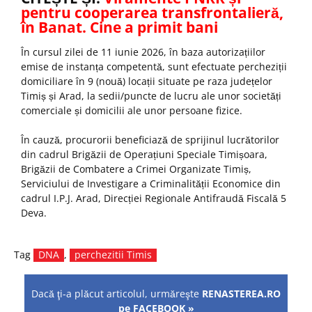
pentru cooperarea transfrontalieră,
în Banat. Cine a primit bani
În cursul zilei de 11 iunie 2026, în baza autorizațiilor
emise de instanța competentă, sunt efectuate percheziții
domiciliare în 9 (nouă) locații situate pe raza județelor
Timiș și Arad, la sedii/puncte de lucru ale unor societăți
comerciale și domicilii ale unor persoane fizice.
În cauză, procurorii beneficiază de sprijinul lucrătorilor
din cadrul Brigăzii de Operațiuni Speciale Timișoara,
Brigăzii de Combatere a Crimei Organizate Timiș,
Serviciului de Investigare a Criminalității Economice din
cadrul I.P.J. Arad, Direcției Regionale Antifraudă Fiscală 5
Deva.
Tag
DNA
,
perchezitii Timis
Dacă ţi-a plăcut articolul, urmăreşte
RENASTEREA.RO
pe FACEBOOK »