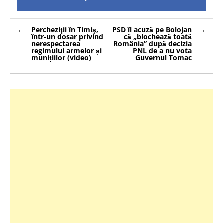
Navigare
Percheziţii în Timiş,
PSD îl acuză pe Bolojan
în
într-un dosar privind
că „blochează toată
articole
nerespectarea
România” după decizia
regimului armelor și
PNL de a nu vota
munițiilor (video)
Guvernul Tomac