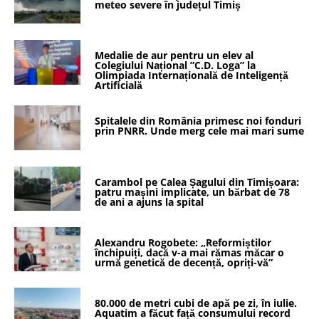
meteo severe în județul Timiș
Medalie de aur pentru un elev al
Colegiului Național ”C.D. Loga” la
Olimpiada Internațională de Inteligență
Artificială
Spitalele din România primesc noi fonduri
prin PNRR. Unde merg cele mai mari sume
Carambol pe Calea Șagului din Timișoara:
patru mașini implicate, un bărbat de 78
de ani a ajuns la spital
Alexandru Rogobete: „Reformiștilor
închipuiți, dacă v-a mai rămas măcar o
urmă genetică de decență, opriți-vă”
80.000 de metri cubi de apă pe zi, în iulie.
Aquatim a făcut față consumului record