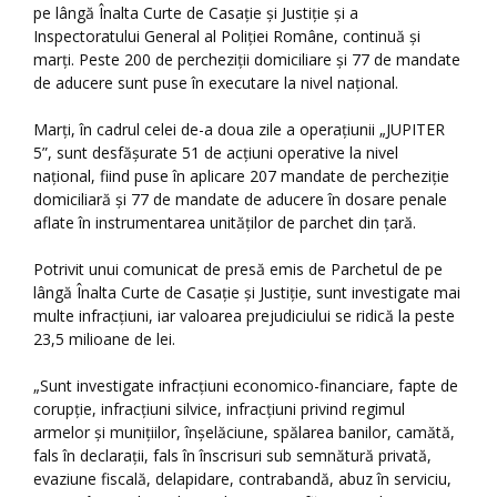
pe lângă Înalta Curte de Casație și Justiție și a
Inspectoratului General al Poliției Române, continuă și
marți. Peste 200 de percheziții domiciliare și 77 de mandate
de aducere sunt puse în executare la nivel național.
Marți, în cadrul celei de-a doua zile a operațiunii „JUPITER
5”, sunt desfășurate 51 de acțiuni operative la nivel
național, fiind puse în aplicare 207 mandate de percheziție
domiciliară și 77 de mandate de aducere în dosare penale
aflate în instrumentarea unităților de parchet din țară.
Potrivit unui comunicat de presă emis de Parchetul de pe
lângă Înalta Curte de Casație și Justiție, sunt investigate mai
multe infracțiuni, iar valoarea prejudiciului se ridică la peste
23,5 milioane de lei.
„Sunt investigate infracțiuni economico-financiare, fapte de
corupție, infracțiuni silvice, infracțiuni privind regimul
armelor și munițiilor, înșelăciune, spălarea banilor, camătă,
fals în declarații, fals în înscrisuri sub semnătură privată,
evaziune fiscală, delapidare, contrabandă, abuz în serviciu,