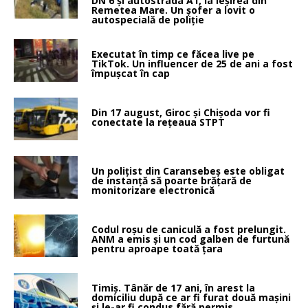
DN 6 și autostrada A1, la ieșirea din
Remetea Mare. Un șofer a lovit o
autospecială de poliție
Executat în timp ce făcea live pe
TikTok. Un influencer de 25 de ani a fost
împușcat în cap
Din 17 august, Giroc și Chișoda vor fi
conectate la rețeaua STPT
Un polițist din Caransebeș este obligat
de instanță să poarte brățară de
monitorizare electronică
Codul roșu de caniculă a fost prelungit.
ANM a emis și un cod galben de furtună
pentru aproape toată țara
Timiș. Tânăr de 17 ani, în arest la
domiciliu după ce ar fi furat două mașini
și le-ar fi condus fără permis