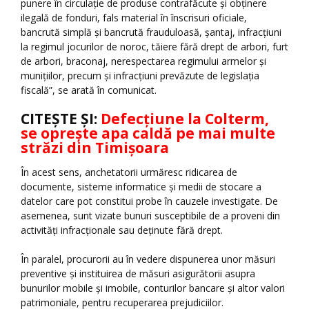
punere în circulație de produse contrafăcute și obținere
ilegală de fonduri, fals material în înscrisuri oficiale,
bancrută simplă și bancrută frauduloasă, șantaj, infracțiuni
la regimul jocurilor de noroc, tăiere fără drept de arbori, furt
de arbori, braconaj, nerespectarea regimului armelor și
munițiilor, precum și infracțiuni prevăzute de legislația
fiscală”, se arată în comunicat.
CITEȘTE ȘI:
Defecțiune la Colterm,
se oprește apa caldă pe mai multe
străzi din Timișoara
În acest sens, anchetatorii urmăresc ridicarea de
documente, sisteme informatice și medii de stocare a
datelor care pot constitui probe în cauzele investigate. De
asemenea, sunt vizate bunuri susceptibile de a proveni din
activități infracționale sau deținute fără drept.
În paralel, procurorii au în vedere dispunerea unor măsuri
preventive și instituirea de măsuri asigurătorii asupra
bunurilor mobile și imobile, conturilor bancare și altor valori
patrimoniale, pentru recuperarea prejudiciilor.