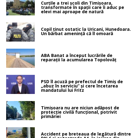
Curțile a trei școli din Timișoara,
transformate în spații care îi aduc pe
elevi mai aproape de natură
Copil ținut ostatic la Uricani, Hunedoara.
Un bărbat amenință că îl omoară
ABA Banat a început lucrările de
reparații la acumularea Topolovăț
PSD îl acuză pe prefectul de Timiș de
„abuz în serviciu” și cere încetarea
mandatului lui Fritz
Timișoara nu are niciun adăpost de
protecție civilă funcțional, potrivit
primăriei
Accident pe breteaua de legătură dintre