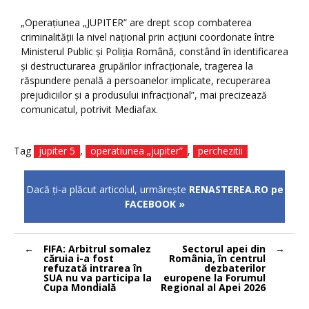
„Operaţiunea „JUPITER” are drept scop combaterea
criminalităţii la nivel naţional prin acţiuni coordonate între
Ministerul Public şi Poliţia Română, constând în identificarea
şi destructurarea grupărilor infracţionale, tragerea la
răspundere penală a persoanelor implicate, recuperarea
prejudiciilor şi a produsului infracţional”, mai precizează
comunicatul, potrivit Mediafax.
Tag
jupiter 5
,
operatiunea „jupiter”
,
perchezitii
Dacă ţi-a plăcut articolul, urmăreşte
RENASTEREA.RO pe
FACEBOOK »
Navigare
FIFA: Arbitrul somalez
Sectorul apei din
în
căruia i-a fost
România, în centrul
articole
refuzată intrarea în
dezbaterilor
SUA nu va participa la
europene la Forumul
Cupa Mondială
Regional al Apei 2026