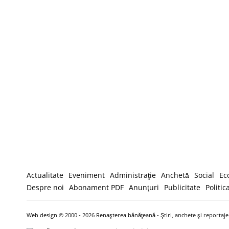
Actualitate
Eveniment
Administraţie
Anchetă
Social
Ec
Despre noi
Abonament PDF
Anunţuri
Publicitate
Politic
Web design
© 2000 - 2026
Renaşterea bănăţeană
- Ştiri, anchete şi reportaj