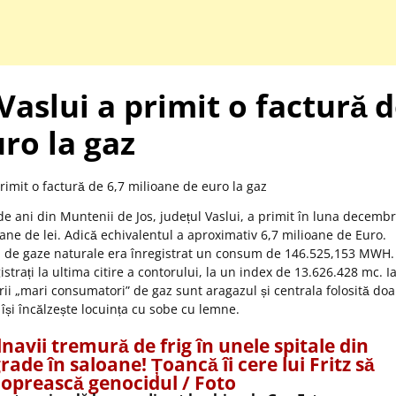
Vaslui a primit o factură 
ro la gaz
e ani din Muntenii de Jos, județul Vaslui, a primit în luna decembr
oane de lei. Adică echivalentul a aproximativ 6,7 milioane de Euro.
ra de gaze naturale era înregistrat un consum de 146.525,153 MWH.
strați la ultima citire a contorului, la un index de 13.626.428 mc. I
urii „mari consumatori” de gaz sunt aragazul și centrala folosită doa
 își încălzește locuința cu sobe cu lemne.
navii tremură de frig în unele spitale din
rade în saloane! Țoancă îi cere lui Fritz să
oprească genocidul / Foto