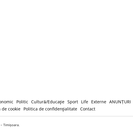
onomic
Politic
Cultură/Educaţie
Sport
Life
Externe
ANUNȚURI
a de cookie
Politica de confidenţialitate
Contact
e – Timișoara.