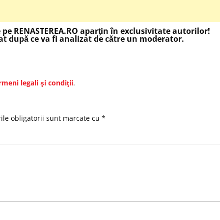
e pe RENASTEREA.RO aparţin în exclusivitate autorilor!
t după ce va fi analizat de către un moderator.
rmeni legali şi condiţii
.
le obligatorii sunt marcate cu
*