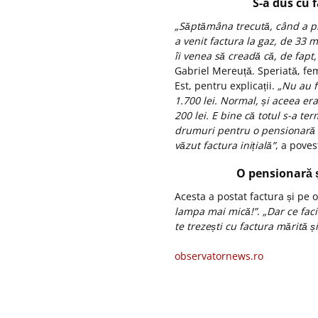
S-a dus cu f
„Săptămâna trecută, când a pri
a venit factura la gaz, de 33 m
îi venea să creadă că, de fapt, 
Gabriel Mereuță. Speriată, fem
Est, pentru explicații.
„Nu au f
1.700 lei. Normal, și aceea er
200 lei. E bine că totul s-a te
drumuri pentru o pensionară d
văzut factura inițială”
, a poves
O pensionară ș
Acesta a postat factura și pe o
lampa mai mică!”
.
„Dar ce faci
te trezești cu factura mărită și
observatornews.ro