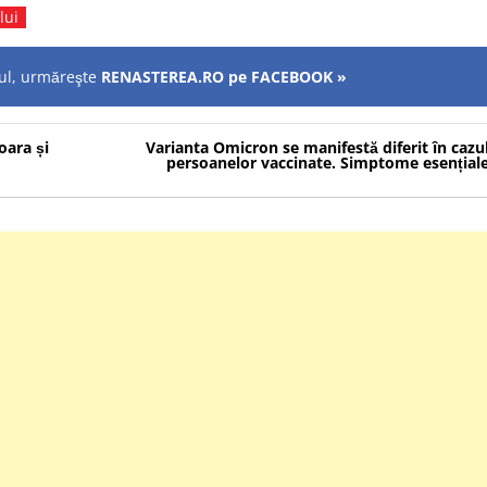
lui
olul, urmăreşte
RENASTEREA.RO pe FACEBOOK »
oara și
Varianta Omicron se manifestă diferit în cazu
persoanelor vaccinate. Simptome esențial