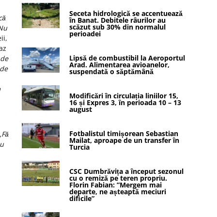
Seceta hidrologică se accentuează
că
în Banat. Debitele râurilor au
scăzut sub 30% din normalul
 Nu
perioadei
ii,
az
Lipsă de combustibil la Aeroportul
 de
Arad. Alimentarea avioanelor,
 de
suspendată o săptămână
m
Modificări în circulația liniilor 15,
16 și Expres 3, în perioada 10 – 13
august
Fotbalistul timișorean Sebastian
„Fă
Mailat, aproape de un transfer în
nu
Turcia
CSC Dumbrăvița a început sezonul
cu o remiză pe teren propriu.
Florin Fabian: ”Mergem mai
departe, ne așteaptă meciuri
dificile”