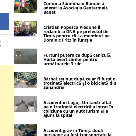
Comuna Sânmihaiu Român a
aderat la Asociația Geotermală
Banat
Cristian Popescu Piedone îl
reclamă la DNA pe prefectul de
Timiș pentru că l-a menținut pe
Dominic Fritz în funcție
l
e
Furtuni puternice după caniculă.
Harta avertizărilor pentru
următoarele 3 zile
Bărbat reținut după ce ar fi furat o
trotinetă electrică și o bicicletă din
Sânandrei
Accident în Lugoj. Un tânăr aflat
pe o trotinetă electrică a intrat în
coliziune cu un autoturism și a
ajuns la spital
Accident grav în Timiș, două
persoane au fost transportate la