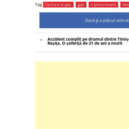
Tag
factura la gaz
,
gaz
,
o pensionara
,
Vas
Dacă ţi-a plăcut artic
Navigare
Accident cumplit pe drumul dintre Timiș
în
Reșița. O șoferiță de 21 de ani a murit
articole