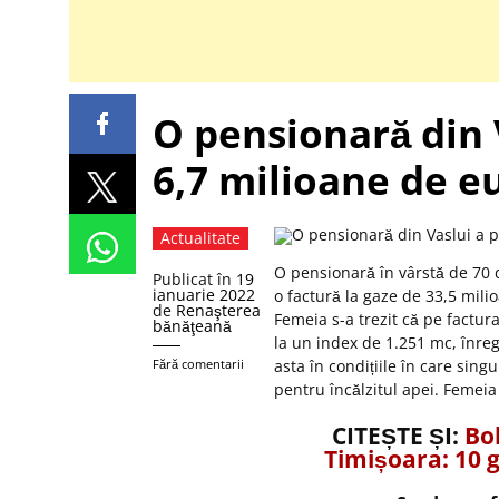
O pensionară din 
6,7 milioane de eu
Actualitate
O pensionară în vârstă de 70 d
Publicat în
19
ianuarie 2022
o factură la gaze de 33,5 mili
de
Renaşterea
Femeia s-a trezit că pe factu
bănăţeană
la un index de 1.251 mc, înregi
Fără comentarii
asta în condițiile în care sing
pentru încălzitul apei. Femeia
CITEȘTE ȘI:
Bol
Timișoara: 10 g