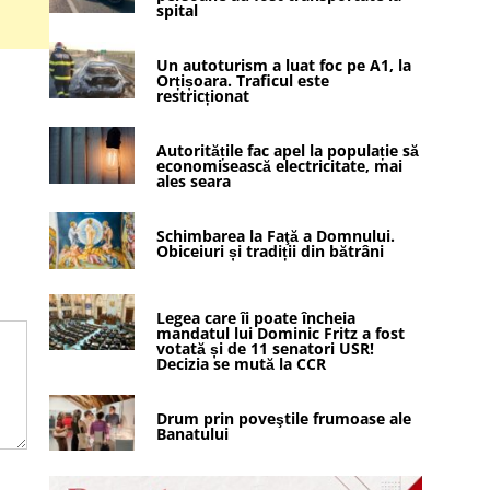
spital
Un autoturism a luat foc pe A1, la
Orțișoara. Traficul este
restricționat
Autoritățile fac apel la populație să
economisească electricitate, mai
ales seara
Schimbarea la Faţă a Domnului.
Obiceiuri și tradiții din bătrâni
Legea care îi poate încheia
mandatul lui Dominic Fritz a fost
votată și de 11 senatori USR!
Decizia se mută la CCR
Drum prin poveştile frumoase ale
Banatului