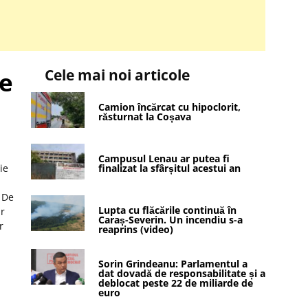
Cele mai noi articole
de
Camion încărcat cu hipoclorit,
răsturnat la Coșava
Campusul Lenau ar putea fi
ie
finalizat la sfârșitul acestui an
 De
Lupta cu flăcările continuă în
ar
Caraș-Severin. Un incendiu s-a
r
reaprins (video)
Sorin Grindeanu: Parlamentul a
dat dovadă de responsabilitate și a
deblocat peste 22 de miliarde de
euro