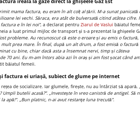
actura ireală la gaze direct la ghișeele Gaz Est
mit mama factura, eu eram în alt colț al țării. M-a sunat panicată 
ilioane lei vechi. Săraca, era atât de bulversată citind atâtea cifre.
factura e în lei noi”
, a declarat pentru
Ziarul de Vaslui
băiatul feme
eia a luat primul mijloc de transport și s-a prezentat la ghișeele G
ost probleme. Au recunoscut că este o eroare și au emis o factură,
a mult prea mare. În final, după un alt drum, a fost emisă o factură
rminat cu bine, chiar dacă asta a însemnat nervi, timp și câteva
e 70 ani. Eu m-am întors abia azi în oraș și am fost șocat când a
tit băiatul femeii.
i factura ei uriașă, subiect de glume pe internet
 rețea de socializare. Iar glumele, firește, nu au întârziat să apară.
? Umpli butelii acasă?”
.
„Investește în vreo canistră de antigel. Să 
 la apă!”
.
„Bun platnic, n-ai avut restanţe luna trecută”
.