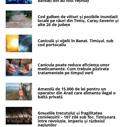
bărbați din au fost reținuți
Cod galben de viituri și posibile inundații
locale pe râuri din Timiș, Caraș-Severin și
alte 26 de județe
Caniculă și vijelii în Banat. Timișul, sub
cod portocaliu
Canicula poate reduce eficiența unor
medicamente. Cum trebuie păstrate
tratamentele pe timpul verii
Amendă de 15.000 de lei pentru un
operator din Arad care alimenta ilegal o
baltă privată
Greșelile trecutului și fragilitatea
conviețuirii – 107 zile sub foc. Timișoara
între revoluție, imperiu și războiul
națiunilor