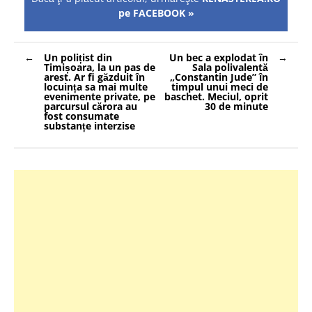
pe FACEBOOK »
Navigare
Un polițist din
Un bec a explodat în
în
Timișoara, la un pas de
Sala polivalentă
articole
arest. Ar fi găzduit în
„Constantin Jude” în
locuința sa mai multe
timpul unui meci de
evenimente private, pe
baschet. Meciul, oprit
parcursul cărora au
30 de minute
fost consumate
substanțe interzise