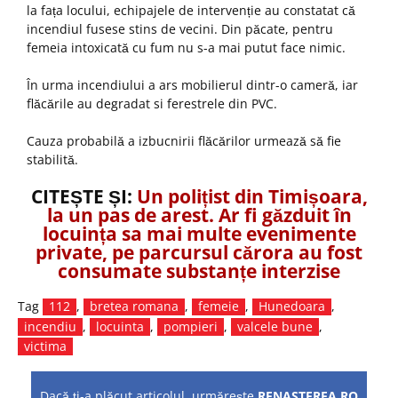
la fața locului, echipajele de intervenție au constatat că
incendiul fusese stins de vecini. Din păcate, pentru
femeia intoxicată cu fum nu s-a mai putut face nimic.
În urma incendiului a ars mobilierul dintr-o cameră, iar
flăcările au degradat si ferestrele din PVC.
Cauza probabilă a izbucnirii flăcărilor urmează să fie
stabilită.
CITEȘTE ȘI:
Un polițist din Timișoara,
la un pas de arest. Ar fi găzduit în
locuința sa mai multe evenimente
private, pe parcursul cărora au fost
consumate substanțe interzise
Tag
112
,
bretea romana
,
femeie
,
Hunedoara
,
incendiu
,
locuinta
,
pompieri
,
valcele bune
,
victima
Dacă ţi-a plăcut articolul, urmăreşte
RENASTEREA.RO