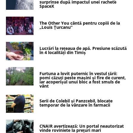
surprinse după impactul unei rachete
SpaceX
The Other You cântă pentru copiii de la
„Louis Țurcanu”
Lucrări la rețeaua de apă. Presiune scăzută
în 4 localități din Timiș
Furtuna a lovit puternic în vestul țării:
pomi căzuți peste mașini și fire de curent,
iar acoperișul unui bloc a fost smuls de
vânt
Serii de Colebil și Panzcebil, blocate
temporar de la vânzare în farmacii
CNAIR avertizează: Un portal neautorizat
vinde roviniete la prețuri mari