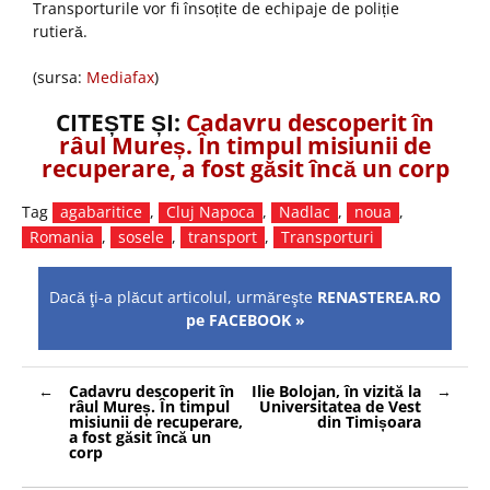
Transporturile vor fi însoțite de echipaje de poliție
rutieră.
(sursa:
Mediafax
)
CITEȘTE ȘI:
Cadavru descoperit în
râul Mureș. În timpul misiunii de
recuperare, a fost găsit încă un corp
Tag
agabaritice
,
Cluj Napoca
,
Nadlac
,
noua
,
Romania
,
sosele
,
transport
,
Transporturi
Dacă ţi-a plăcut articolul, urmăreşte
RENASTEREA.RO
pe FACEBOOK »
Navigare
Cadavru descoperit în
Ilie Bolojan, în vizită la
în
râul Mureș. În timpul
Universitatea de Vest
articole
misiunii de recuperare,
din Timișoara
a fost găsit încă un
corp