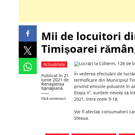
Mii de locuitori d
Timișoarei rămân,
Actualitate
În vederea efectuării de lucră
Publicat în
21
iunie 2021
de
termoficare din Municipiul Ti
Renaşterea
privind emisiile poluante în a
bănăţeană
Etapa II”, suntem nevoiți să î
Fără comentarii
2021, între orele 9-18.
Vor fi afectați consumatorii car
Steaua.