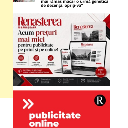
mai rămas măcar o urmă genetică
de decență, opriți-vă”