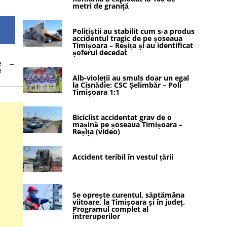
metri de graniță
Polițiștii au stabilit cum s-a produs
accidentul tragic de pe șoseaua
Timișoara – Reșița și au identificat
șoferul decedat
e
e
Alb-violeții au smuls doar un egal
la Cisnădie: CSC Șelimbăr – Poli
Timișoara 1:1
Biciclist accidentat grav de o
mașină pe șoseaua Timișoara –
Reșița (video)
Accident teribil în vestul țării
Se oprește curentul, săptămâna
viitoare, la Timișoara și în județ.
Programul complet al
întreruperilor