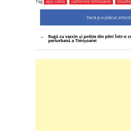
Tag
apa calda
,
cartierele timisoarei
,
locuito
Dacă ţi-a plăcut artic
Navigare
Rugă cu vaccin și poliție din plin! Într-o
în
periurbană a Timișoarei
articole