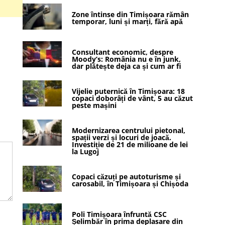
Zone întinse din Timișoara rămân
temporar, luni și marți, fără apă
Consultant economic, despre
Moody’s: România nu e în junk,
dar plătește deja ca și cum ar fi
Vijelie puternică în Timișoara: 18
copaci doborâți de vânt, 5 au căzut
peste mașini
Modernizarea centrului pietonal,
spații verzi și locuri de joacă.
Investiție de 21 de milioane de lei
la Lugoj
Copaci căzuți pe autoturisme și
carosabil, în Timișoara și Chișoda
Poli Timișoara înfruntă CSC
Șelimbăr în prima deplasare din