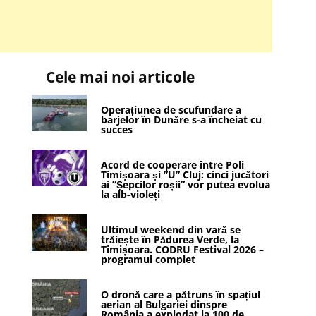
Cele mai noi articole
Operațiunea de scufundare a
barjelor în Dunăre s-a încheiat cu
succes
Acord de cooperare între Poli
Timișoara și ”U” Cluj: cinci jucători
ai ”Șepcilor roșii” vor putea evolua
la alb-violeți
Ultimul weekend din vară se
trăiește în Pădurea Verde, la
Timișoara. CODRU Festival 2026 –
programul complet
O dronă care a pătruns în spațiul
aerian al Bulgariei dinspre
România a explodat la 100 de