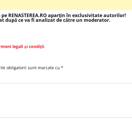
e pe RENASTEREA.RO aparţin în exclusivitate autorilor!
t după ce va fi analizat de către un moderator.
rmeni legali şi condiţii
.
le obligatorii sunt marcate cu
*