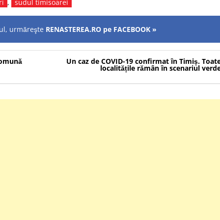
ri
,
sudul timisoarei
olul, urmăreşte
RENASTEREA.RO pe FACEBOOK »
 comună
Un caz de COVID-19 confirmat în Timiș. Toat
localitățile rămân în scenariul verd