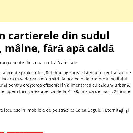
in cartierele din sudul
 mâine, fără apă caldă
ri aferente proiectului „Retehnologizarea sistemului centralizat de
mișoara în vederea conformării la normele de protecția mediului
er și pentru creșterea eficienței în alimentarea cu căldură urbană,
ntrerupem furnizarea apei calde la PT 98, în ziua de marți, 22 iunie
e locuiesc în imobilele de pe străzile: Calea Șagului, Eternității și