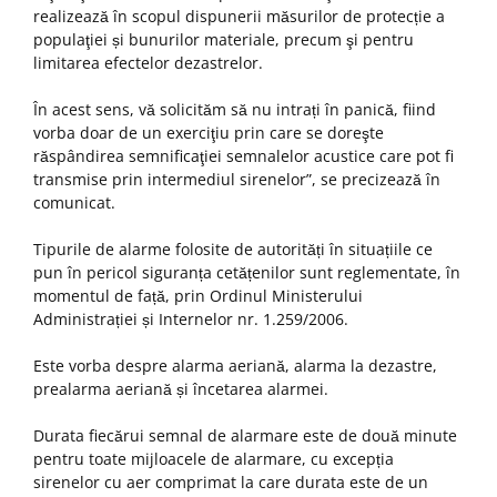
realizează în scopul dispunerii măsurilor de protecție a
populaţiei și bunurilor materiale, precum şi pentru
limitarea efectelor dezastrelor.
În acest sens, vă solicităm să nu intrați în panică, fiind
vorba doar de un exerciţiu prin care se doreşte
răspândirea semnificaţiei semnalelor acustice care pot fi
transmise prin intermediul sirenelor”, se precizează în
comunicat.
Tipurile de alarme folosite de autorități în situațiile ce
pun în pericol siguranța cetățenilor sunt reglementate, în
momentul de față, prin Ordinul Ministerului
Administrației și Internelor nr. 1.259/2006.
Este vorba despre alarma aeriană, alarma la dezastre,
prealarma aeriană și încetarea alarmei.
Durata fiecărui semnal de alarmare este de două minute
pentru toate mijloacele de alarmare, cu excepția
sirenelor cu aer comprimat la care durata este de un