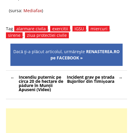
(sursa:
Mediafax
)
Tag
alarmare civila
,
exercitii
,
IGSU
,
miercuri
,
sirene
,
ziua protectiei civile
Dacă ţi-a plăcut articolul, urmăreşte
RENASTEREA.RO
pe FACEBOOK »
Navigare
Incendiu puternic pe
Incident grav pe strada
în
circa 20 de hectare de
Bujorilor din Timișoara
articole
pădure în Munții
Apuseni (Video)