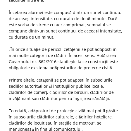
secunde între ele.
Încetarea alarmei este compusă dintr-un sunet continuu,
de aceeași intensitate, cu durata de două minute. Dacă
este vorba de sirene cu aer comprimat, semnalul se
compune dintr-un sunet continuu, de aceeași intensitate,
cu durata de un minut.
„În orice situație de pericol, cetățenii se pot adăposti în
mai multe categorii de clădiri. În acest sens, Hotărârea
Guvernului nr. 862/2016 stabilește la ce construcții este
obligatorie existența adăposturilor de protecție civilă.
Printre altele, cetățenii se pot adăposti în subsolurile
sediilor autorităților și instituțiilor publice locale,
clădirilor de comerț, clădirilor de birouri, clădirilor de
învățământ sau clădirilor pentru îngrijirea sănătății.
Totodată, adăposturi de protecție civilă mai pot fi găsite
în subsolurile clădirilor culturale, clădirilor hoteliere,
clădirilor de locuit sau în stațiile de metrou”, se
menționează în finalul comunicatului.