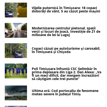
Vijelie puternică în Timișoara: 18 copaci
doborâți de vânt, 5 au căzut peste mașini
Modernizarea centrului pietonal, spații
verzi și locuri de joacă. Investiție de 21 de
milioane de lei la Lugoj
Copaci căzuți pe autoturisme și carosabil,
în Timișoara și Chișoda
Poli Timișoara înfruntă CSC Șelimbăr în
prima deplasare din Liga 2. Dan Alexa: „Va
fi un meci dificil, dar mergem încrezători
să câștigăm cele trei puncte”
Ultima oră: Cod portocaliu de fenomene
meteo severe în județul Timiș