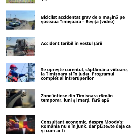
Biciclist accidentat grav de o mașină pe
șoseaua Timișoara – Reșița (video)
Accident teribil în vestul țării
Se oprește curentul, săptămâna viitoare,
la Timișoara și în județ. Programul
complet al întreruperilor
Zone întinse din Timișoara rămân
temporar, luni și marți, fără apă
Consultant economic, despre Moody’s:
România nu e în junk, dar plătește deja ca
și cum ar fi