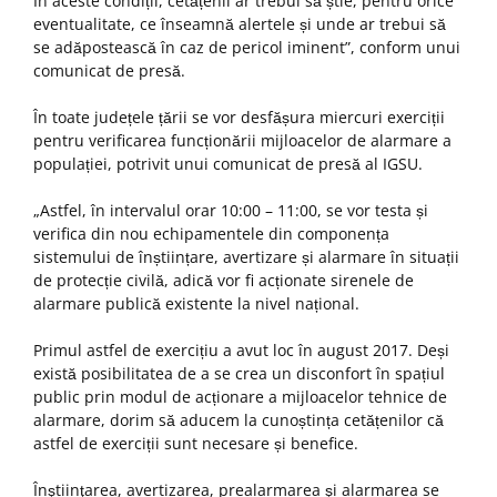
În aceste condiții, cetățenii ar trebui să știe, pentru orice
eventualitate, ce înseamnă alertele și unde ar trebui să
se adăpostească în caz de pericol iminent”, conform unui
comunicat de presă.
În toate județele țării se vor desfășura miercuri exerciții
pentru verificarea funcționării mijloacelor de alarmare a
populației, potrivit unui comunicat de presă al IGSU.
„Astfel, în intervalul orar 10:00 – 11:00, se vor testa și
verifica din nou echipamentele din componența
sistemului de înștiințare, avertizare și alarmare în situații
de protecție civilă, adică vor fi acționate sirenele de
alarmare publică existente la nivel național.
Primul astfel de exercițiu a avut loc în august 2017. Deși
există posibilitatea de a se crea un disconfort în spațiul
public prin modul de acționare a mijloacelor tehnice de
alarmare, dorim să aducem la cunoștința cetățenilor că
astfel de exerciții sunt necesare și benefice.
Înştiinţarea, avertizarea, prealarmarea şi alarmarea se