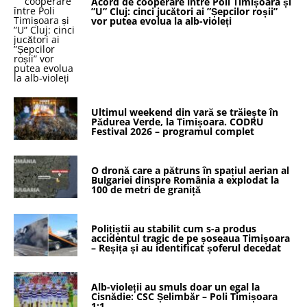
Acord de cooperare între Poli Timișoara și
”U” Cluj: cinci jucători ai ”Șepcilor roșii”
vor putea evolua la alb-violeți
Ultimul weekend din vară se trăiește în
Pădurea Verde, la Timișoara. CODRU
Festival 2026 – programul complet
O dronă care a pătruns în spațiul aerian al
Bulgariei dinspre România a explodat la
100 de metri de graniță
Polițiștii au stabilit cum s-a produs
accidentul tragic de pe șoseaua Timișoara
– Reșița și au identificat șoferul decedat
Alb-violeții au smuls doar un egal la
Cisnădie: CSC Șelimbăr – Poli Timișoara
1:1