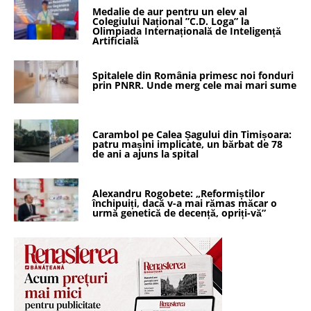
Medalie de aur pentru un elev al
Colegiului Național ”C.D. Loga” la
Olimpiada Internațională de Inteligență
Artificială
Spitalele din România primesc noi fonduri
prin PNRR. Unde merg cele mai mari sume
Carambol pe Calea Șagului din Timișoara:
patru mașini implicate, un bărbat de 78
de ani a ajuns la spital
Alexandru Rogobete: „Reformiștilor
închipuiți, dacă v-a mai rămas măcar o
urmă genetică de decență, opriți-vă”