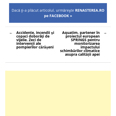
Dacă ţi-a plăcut articolul, urmăreşte
RENASTEREA.RO
pe FACEBOOK »
Navigare
Accidente, incendii şi
Aquatim, partener în
în
copaci doborâţi de
proiectul european
articole
vijelie. Zeci de
SPRINGS pentru
intervenții ale
monitorizarea
pompierilor cărășeni
impactului
schimbărilor climatice
asupra calității apei