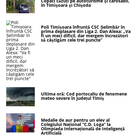
Copaci căzuți pe autoturisme și carosabil,
în Timișoara și Chișoda
Poli Timișoara înfruntă CSC Șelimbăr în
prima deplasare din Liga 2. Dan Alexa: „Va
fi un meci dificil, dar mergem încrezători
să câștigăm cele trei puncte”
Ultima oră: Cod portocaliu de fenomene
meteo severe în județul Timiș
Medalie de aur pentru un elev al
Colegiului Național ”C.D. Loga” la
Olimpiada Internațională de Inteligență
Artificială