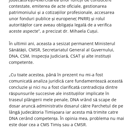
contestate, emiterea de acte oficiale, gestionarea
patrimoniului și a cotizațiilor profesionale, accesarea
unor fonduri publice și europene( PNRR) și rolul
autorităților care aveau obligația legală de a verifica
aceste aspecte”, a precizat dr. Mihaela Cuțui.
În ultimii ani, aceasta a sesizat permanent Ministerul
Sănătății, CMSR, Secretariatul General al Guvernului,
DNA, CSM, Inspecția Judiciară, CSAT și alte instituții
competente.
„Cu toate acestea, până în prezent nu mi-a fost
comunicată analiza juridică care fundamentează această
concluzie și nici nu a fost clarificată contradicția dintre
răspunsurile succesive ale instituțiilor implicate în
traseul plângerii mele penale, DNA vrând să scape de
dosar aruncă administrativ dosarul către Parchetul de pe
lângă Judecătoria Timișoara iar acesta mă trimite catre
DNA cerând competența. În opinia mea, problema nu mai
este doar cea a CMS Timiș sau a CMSR.