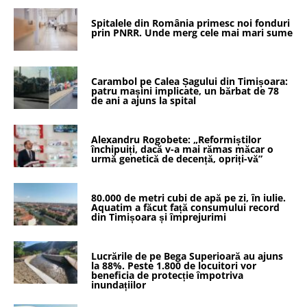
Spitalele din România primesc noi fonduri
prin PNRR. Unde merg cele mai mari sume
Carambol pe Calea Șagului din Timișoara:
patru mașini implicate, un bărbat de 78
de ani a ajuns la spital
Alexandru Rogobete: „Reformiștilor
închipuiți, dacă v-a mai rămas măcar o
urmă genetică de decență, opriți-vă”
80.000 de metri cubi de apă pe zi, în iulie.
Aquatim a făcut față consumului record
din Timișoara și împrejurimi
Lucrările de pe Bega Superioară au ajuns
la 88%. Peste 1.800 de locuitori vor
beneficia de protecție împotriva
inundațiilor