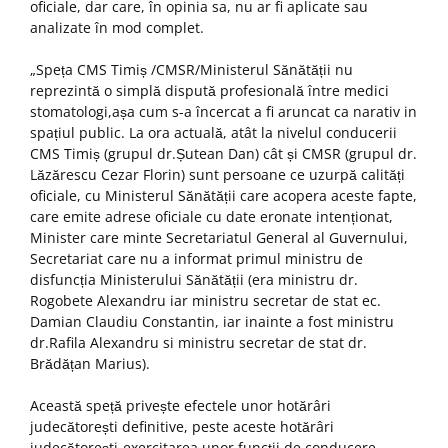
oficiale, dar care, în opinia sa, nu ar fi aplicate sau
analizate în mod complet.
„Speța CMS Timiș /CMSR/Ministerul Sănătății nu
reprezintă o simplă dispută profesională între medici
stomatologi,așa cum s-a încercat a fi aruncat ca narativ in
spațiul public. La ora actuală, atât la nivelul conducerii
CMS Timiș (grupul dr.Șutean Dan) cât și CMSR (grupul dr.
Lăzărescu Cezar Florin) sunt persoane ce uzurpă calități
oficiale, cu Ministerul Sănătății care acopera aceste fapte,
care emite adrese oficiale cu date eronate intenționat,
Minister care minte Secretariatul General al Guvernului,
Secretariat care nu a informat primul ministru de
disfuncția Ministerului Sănătății (era ministru dr.
Rogobete Alexandru iar ministru secretar de stat ec.
Damian Claudiu Constantin, iar inainte a fost ministru
dr.Rafila Alexandru si ministru secretar de stat dr.
Brădățan Marius).
Această speță privește efectele unor hotărâri
judecătorești definitive, peste aceste hotărâri
judecătorești-exercitarea unor funcții de conducere