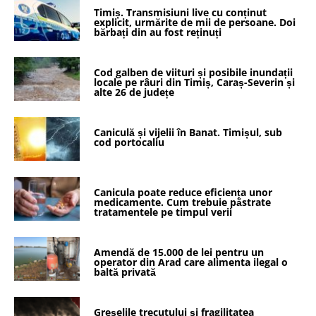
Timiș. Transmisiuni live cu conținut
explicit, urmărite de mii de persoane. Doi
bărbați din au fost reținuți
Cod galben de viituri și posibile inundații
locale pe râuri din Timiș, Caraș-Severin și
alte 26 de județe
Caniculă și vijelii în Banat. Timișul, sub
cod portocaliu
Canicula poate reduce eficiența unor
medicamente. Cum trebuie păstrate
tratamentele pe timpul verii
Amendă de 15.000 de lei pentru un
operator din Arad care alimenta ilegal o
baltă privată
Greșelile trecutului și fragilitatea