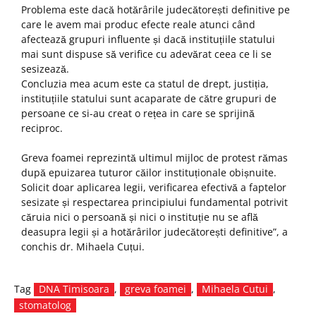
Problema este dacă hotărârile judecătorești definitive pe
care le avem mai produc efecte reale atunci când
afectează grupuri influente și dacă instituțiile statului
mai sunt dispuse să verifice cu adevărat ceea ce li se
sesizează.
Concluzia mea acum este ca statul de drept, justiția,
instituțiile statului sunt acaparate de către grupuri de
persoane ce si-au creat o rețea in care se sprijină
reciproc.
Greva foamei reprezintă ultimul mijloc de protest rămas
după epuizarea tuturor căilor instituționale obișnuite.
Solicit doar aplicarea legii, verificarea efectivă a faptelor
sesizate și respectarea principiului fundamental potrivit
căruia nici o persoană și nici o instituție nu se află
deasupra legii și a hotărârilor judecătorești definitive”, a
conchis dr. Mihaela Cuțui.
Tag
DNA Timisoara
,
greva foamei
,
Mihaela Cutui
,
stomatolog