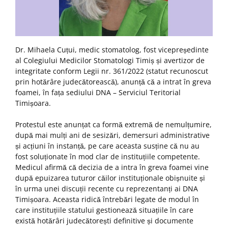
Dr. Mihaela Cuțui, medic stomatolog, fost vicepreședinte
al Colegiului Medicilor Stomatologi Timiș și avertizor de
integritate conform Legii nr. 361/2022 (statut recunoscut
prin hotărâre judecătorească), anunță că a intrat în greva
foamei, în fața sediului DNA – Serviciul Teritorial
Timișoara.
Protestul este anunțat ca formă extremă de nemulțumire,
după mai mulți ani de sesizări, demersuri administrative
și acțiuni în instanță, pe care aceasta susține că nu au
fost soluționate în mod clar de instituțiile competente.
Medicul afirmă că decizia de a intra în greva foamei vine
după epuizarea tuturor căilor instituționale obișnuite și
în urma unei discuții recente cu reprezentanți ai DNA
Timișoara. Aceasta ridică întrebări legate de modul în
care instituțiile statului gestionează situațiile în care
există hotărâri judecătorești definitive și documente