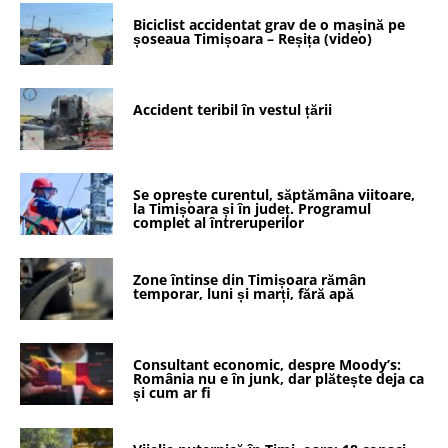
Biciclist accidentat grav de o mașină pe
șoseaua Timișoara – Reșița (video)
Accident teribil în vestul țării
Se oprește curentul, săptămâna viitoare,
la Timișoara și în județ. Programul
complet al întreruperilor
Zone întinse din Timișoara rămân
temporar, luni și marți, fără apă
Consultant economic, despre Moody’s:
România nu e în junk, dar plătește deja ca
și cum ar fi