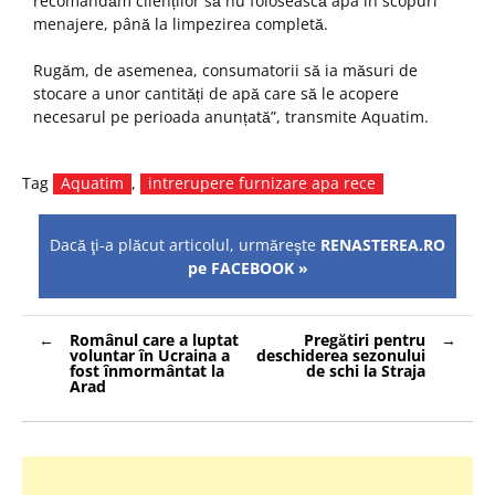
recomandăm clienților să nu folosească apa în scopuri
menajere, până la limpezirea completă.
Rugăm, de asemenea, consumatorii să ia măsuri de
stocare a unor cantități de apă care să le acopere
necesarul pe perioada anunțată”, transmite Aquatim.
Tag
Aquatim
,
intrerupere furnizare apa rece
Dacă ţi-a plăcut articolul, urmăreşte
RENASTEREA.RO
pe FACEBOOK »
Navigare
Românul care a luptat
Pregătiri pentru
în
voluntar în Ucraina a
deschiderea sezonului
articole
fost înmormântat la
de schi la Straja
Arad