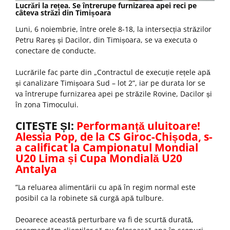
Lucrări la rețea. Se întrerupe furnizarea apei reci pe
câteva străzi din Timișoara
Luni, 6 noiembrie, între orele 8-18, la intersecția străzilor
Petru Rareș și Dacilor, din Timișoara, se va executa o
conectare de conducte.
Lucrările fac parte din „Contractul de execuție rețele apă
și canalizare Timișoara Sud – lot 2”, iar pe durata lor se
va întrerupe furnizarea apei pe străzile Rovine, Dacilor și
în zona Timocului.
CITEȘTE ȘI:
Performanță uluitoare!
Alessia Pop, de la CS Giroc-Chișoda, s-
a calificat la Campionatul Mondial
U20 Lima și Cupa Mondială U20
Antalya
”La reluarea alimentării cu apă în regim normal este
posibil ca la robinete să curgă apă tulbure.
Deoarece această perturbare va fi de scurtă durată,