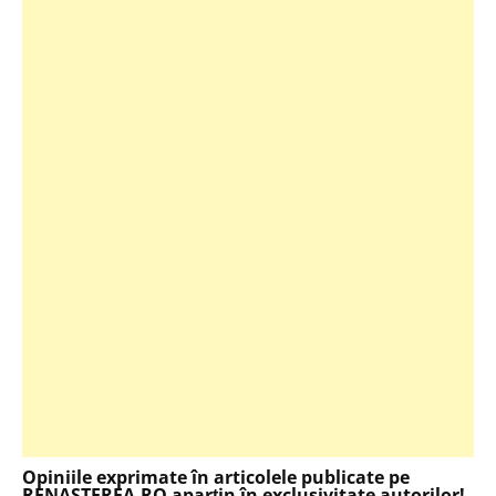
Opiniile exprimate în articolele publicate pe
RENASTEREA.RO aparţin în exclusivitate autorilor!