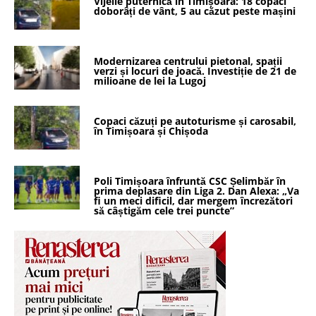
Vijelie puternică în Timișoara: 18 copaci
doborâți de vânt, 5 au căzut peste mașini
Modernizarea centrului pietonal, spații
verzi și locuri de joacă. Investiție de 21 de
milioane de lei la Lugoj
Copaci căzuți pe autoturisme și carosabil,
în Timișoara și Chișoda
Poli Timișoara înfruntă CSC Șelimbăr în
prima deplasare din Liga 2. Dan Alexa: „Va
fi un meci dificil, dar mergem încrezători
să câștigăm cele trei puncte”