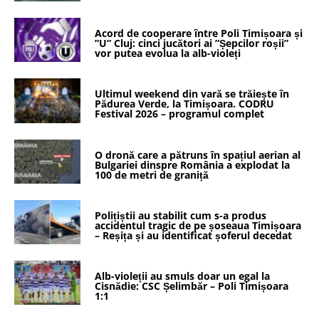
Acord de cooperare între Poli Timișoara și
”U” Cluj: cinci jucători ai ”Șepcilor roșii”
vor putea evolua la alb-violeți
Ultimul weekend din vară se trăiește în
Pădurea Verde, la Timișoara. CODRU
Festival 2026 – programul complet
O dronă care a pătruns în spațiul aerian al
Bulgariei dinspre România a explodat la
100 de metri de graniță
Polițiștii au stabilit cum s-a produs
accidentul tragic de pe șoseaua Timișoara
– Reșița și au identificat șoferul decedat
Alb-violeții au smuls doar un egal la
Cisnădie: CSC Șelimbăr – Poli Timișoara
1:1