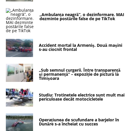
„Ambulanța neagră”, o dezinformare. MAI
dezminte postările false de pe TikTok
Accident mortal la Armeniș. Două mașini
s-au ciocnit frontal
„Sub semnul curgerii. Între transparență
și permanență” – expoziție de pictură la
Timișoara
Studiu: Trotinetele electrice sunt mult mai
periculoase decât motocicletele
Operațiunea de scufundare a barjelor în
Dunăre s-a încheiat cu succes