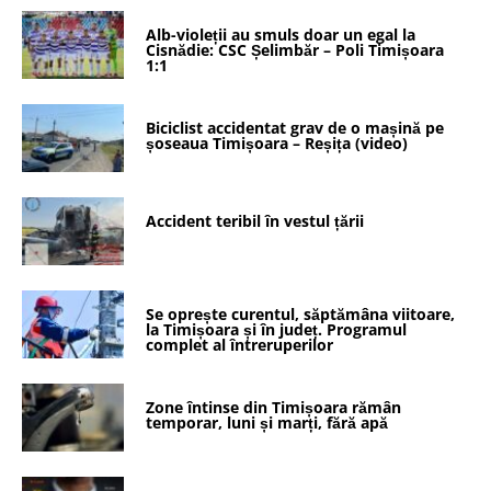
Alb-violeții au smuls doar un egal la
Cisnădie: CSC Șelimbăr – Poli Timișoara
1:1
Biciclist accidentat grav de o mașină pe
șoseaua Timișoara – Reșița (video)
Accident teribil în vestul țării
Se oprește curentul, săptămâna viitoare,
la Timișoara și în județ. Programul
complet al întreruperilor
Zone întinse din Timișoara rămân
temporar, luni și marți, fără apă