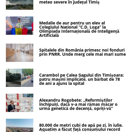
meteo severe în județul Timiș
Medalie de aur pentru un elev al
Colegiului Național ”C.D. Loga” la
Olimpiada Internațională de Inteligență
Artificială
Spitalele din România primesc noi fonduri
prin PNRR. Unde merg cele mai mari sume
Carambol pe Calea Șagului din Timișoara:
patru mașini implicate, un bărbat de 78
de ani a ajuns la spital
Alexandru Rogobete: „Reformiștilor
închipuiți, dacă v-a mai rămas măcar o
urmă genetică de decență, opriți-vă”
80.000 de metri cubi de apă pe zi, în iulie.
Aquatim a făcut față consumului record