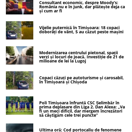
Consultant economic, despre Moody’s:
România nu e în junk, dar plătește deja ca
și cum ar fi
Vijelie puternică în Timișoara: 18 copaci
doborâți de vânt, 5 au căzut peste mașini
Modernizarea centrului pietonal, spații
verzi și locuri de joacă. Investiție de 21 de
milioane de lei la Lugoj
Copaci căzuți pe autoturisme și carosabil,
în Timișoara și Chișoda
Poli Timișoara înfruntă CSC Șelimbăr în
prima deplasare din Liga 2. Dan Alexa: „Va
fi un meci dificil, dar mergem încrezători
să câștigăm cele trei puncte”
Ultima oră: Cod portocaliu de fenomene