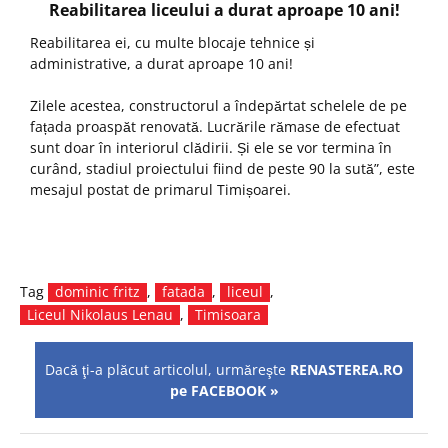
Reabilitarea liceului a durat aproape 10 ani!
Reabilitarea ei, cu multe blocaje tehnice și
administrative, a durat aproape 10 ani!
Zilele acestea, constructorul a îndepărtat schelele de pe
fațada proaspăt renovată. Lucrările rămase de efectuat
sunt doar în interiorul clădirii. Și ele se vor termina în
curând, stadiul proiectului fiind de peste 90 la sută”, este
mesajul postat de primarul Timișoarei.
Tag
dominic fritz
,
fatada
,
liceul
,
Liceul Nikolaus Lenau
,
Timisoara
Dacă ţi-a plăcut articolul, urmăreşte
RENASTEREA.RO
pe FACEBOOK »
Navigare