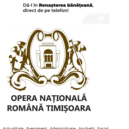
Actualitate
Eveniment
Administraţie
Anchetă
Social