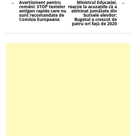
Avertisment pentru
Ministrul Educației,
în
români: STOP testelor
reacție la acuzațiile că a
articole
antigen rapide care nu
eliminat jumătate din
sunt recomandate de
bursele elevilor:
Comisia Europeană
Bugetul a crescut de
patru ori față de 2020