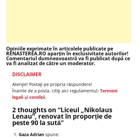
Opiniile exprimate în articolele publicate pe
RENASTEREA.RO aparţin în exclusivitate autorilor!
Comentariul dumneavoastră va fi publicat după ce
va fi analizat de către un moderator.
DISCLAIMER
Atenţie! Postaţi pe propria răspundere!
Înainte de a posta, citiţi aici regulamentul:
Termeni
legali şi condiţii
.
2 thoughts on “
Liceul „Nikolaus
Lenau”, renovat în proporție de
peste 90 la sută
”
Gaza Adrian
spune: