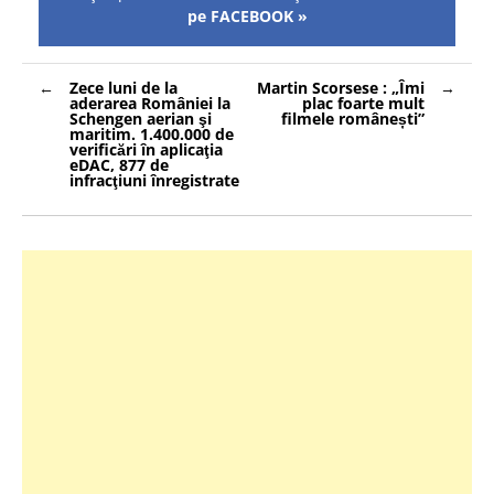
pe FACEBOOK »
Navigare
Zece luni de la
Martin Scorsese : „Îmi
în
aderarea României la
plac foarte mult
articole
Schengen aerian şi
filmele românești”
maritim. 1.400.000 de
verificări în aplicaţia
eDAC, 877 de
infracţiuni înregistrate