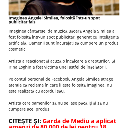
Imaginea Angelei Similea, folosită într-un spot
publicitar fals
Imaginea cântăreței de muzică ușoară Angela Similea a
fost folosită într-un spot publicitar, generat cu inteligența
artificială. Oamenii sunt încurajați să cumpere un produs
cosmetic.
Artista a reacționat și acuză o încălcare a drepturilor. Și
Irina Loghin a fost victima unei astfel de înșelătorii.
Pe contul personal de Facebook, Angela Similea atrage
atenția că reclama în care îi este folosită imaginea, nu
este realizată cu acordul său.
Artista cere oamenilor să nu se lase păcăliți și să nu
cumpere acel produs.
CITEȘTE ȘI:
Garda de Mediu a aplicat
amenzi de 80.000 de lei pentru 18