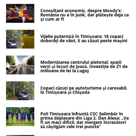
Consultant economic, despre Moody’s:
România nu e în junk, dar plătește deja ca
și cum ar fi
Vijelie puternică în Timișoara: 18 copaci
doborâți de vânt, 5 au căzut peste mașini
Modernizarea centrului pietonal, spații
verzi și locuri de joacă. Investiție de 21 de
milioane de lei la Lugoj
Copaci căzuți pe autoturisme și carosabil,
în Timișoara și Chișoda
Poli Timișoara înfruntă CSC Șelimbăr în
prima deplasare din Liga 2. Dan Alexa: „Va
fi un meci dificil, dar mergem încrezători
să câștigăm cele trei puncte”