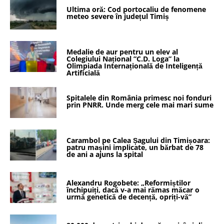
Ultima oră: Cod portocaliu de fenomene
meteo severe în județul Timiș
Medalie de aur pentru un elev al
Colegiului Național ”C.D. Loga” la
Olimpiada Internațională de Inteligență
Artificială
Spitalele din România primesc noi fonduri
prin PNRR. Unde merg cele mai mari sume
Carambol pe Calea Șagului din Timișoara:
patru mașini implicate, un bărbat de 78
de ani a ajuns la spital
Alexandru Rogobete: „Reformiștilor
închipuiți, dacă v-a mai rămas măcar o
urmă genetică de decență, opriți-vă”