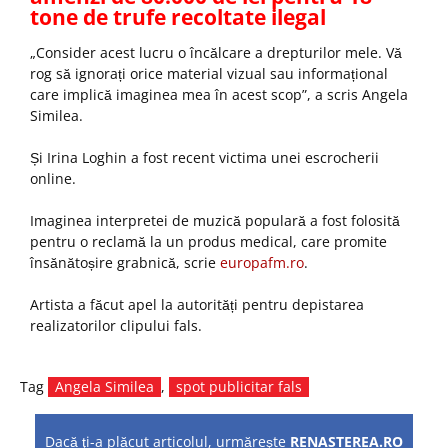
tone de trufe recoltate ilegal
„Consider acest lucru o încălcare a drepturilor mele. Vă
rog să ignorați orice material vizual sau informațional
care implică imaginea mea în acest scop”, a scris Angela
Similea.
Și Irina Loghin a fost recent victima unei escrocherii
online.
Imaginea interpretei de muzică populară a fost folosită
pentru o reclamă la un produs medical, care promite
însănătoșire grabnică, scrie
europafm.ro
.
Artista a făcut apel la autorități pentru depistarea
realizatorilor clipului fals.
Tag
Angela Similea
,
spot publicitar fals
Dacă ţi-a plăcut articolul, urmăreşte
RENASTEREA.RO