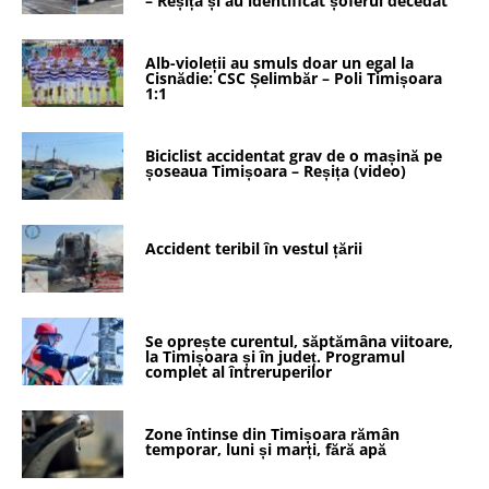
– Reșița și au identificat șoferul decedat
Alb-violeții au smuls doar un egal la
Cisnădie: CSC Șelimbăr – Poli Timișoara
1:1
Biciclist accidentat grav de o mașină pe
șoseaua Timișoara – Reșița (video)
Accident teribil în vestul țării
Se oprește curentul, săptămâna viitoare,
la Timișoara și în județ. Programul
complet al întreruperilor
Zone întinse din Timișoara rămân
temporar, luni și marți, fără apă