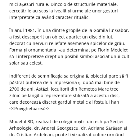
mici așezări rurale. Dincolo de structurile materiale,
cercetările au scos la iveală și urme ale unor gesturi
interpretate ca având caracter ritualic.
În anul 1981, în una dintre gropile de la Gomila lu’ Gabor,
a fost descoperit un obiect aparte: un disc din lut,
decorat cu nervuri reliefate asemenea spicelor de grâu.
Forma și ornamentația l-au determinat pe Florin Medeleț
să-l interpreteze drept un posibil simbol asociat unui cult
solar sau celest.
Indiferent de semnificația sa originală, obiectul pare să fi
păstrat puterea de a impresiona și după mai bine de
2700 de ani. Astăzi, locuitorii din Remetea Mare trec
zilnic pe lângă o reprezentare stilizată a acestui disc,
care decorează discret gardul metalic al fostului han
<<Privighetoarea>>.
Modelul 3D, realizat de colegii noștri din echipa Secției
Arheologie, dr. Andrei Georgescu, dr. Adriana Sărășan și
dr. Cristian Ardelean, poate fi vizualizat online urmând