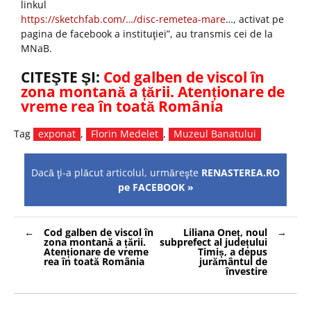
linkul
https://sketchfab.com/…/disc-remetea-mare
…, activat pe
pagina de facebook a instituţiei”, au transmis cei de la
MNaB.
CITEŞTE ŞI:
Cod galben de viscol în
zona montană a țării. Atenționare de
vreme rea în toată România
Tag
exponat
,
Florin Medelet
,
Muzeul Banatului
Dacă ţi-a plăcut articolul, urmăreşte
RENASTEREA.RO
pe FACEBOOK »
Navigare
Cod galben de viscol în
Liliana Oneț, noul
în
zona montană a țării.
subprefect al județului
articole
Atenționare de vreme
Timiș, a depus
rea în toată România
jurământul de
învestire