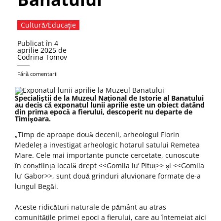
Cultură/Educaţie
Publicat în
4
aprilie 2025
de
Codrina Tomov
Fără comentarii
Specialiştii de la Muzeul Naţional de Istorie al Banatului
au decis că exponatul lunii aprilie este un obiect datând
din prima epocă a fierului, descoperit nu departe de
Timişoara.
„Timp de aproape două decenii, arheologul Florin
Medeleț a investigat arheologic hotarul satului Remetea
Mare. Cele mai importante puncte cercetate, cunoscute
în conștiința locală drept <<Gomila lu’ Pituț>> și <<Gomila
lu’ Gabor>>, sunt două grinduri aluvionare formate de-a
lungul Begăi.
Aceste ridicături naturale de pământ au atras
comunitățile primei epoci a fierului, care au întemeiat aici