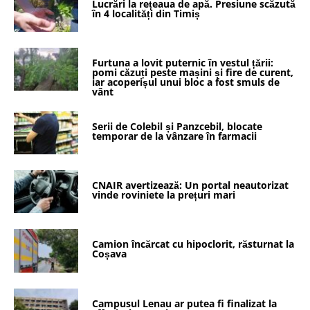
Lucrări la rețeaua de apă. Presiune scăzută
în 4 localități din Timiș
Furtuna a lovit puternic în vestul țării:
pomi căzuți peste mașini și fire de curent,
iar acoperișul unui bloc a fost smuls de
vânt
Serii de Colebil și Panzcebil, blocate
temporar de la vânzare în farmacii
CNAIR avertizează: Un portal neautorizat
vinde roviniete la prețuri mari
Camion încărcat cu hipoclorit, răsturnat la
Coșava
Campusul Lenau ar putea fi finalizat la