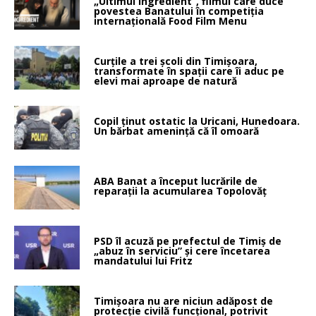
„Ultimul ingredient”, filmul care duce
povestea Banatului în competiția
internațională Food Film Menu
Curțile a trei școli din Timișoara,
transformate în spații care îi aduc pe
elevi mai aproape de natură
Copil ținut ostatic la Uricani, Hunedoara.
Un bărbat amenință că îl omoară
ABA Banat a început lucrările de
reparații la acumularea Topolovăț
PSD îl acuză pe prefectul de Timiș de
„abuz în serviciu” și cere încetarea
mandatului lui Fritz
Timișoara nu are niciun adăpost de
protecție civilă funcțional, potrivit