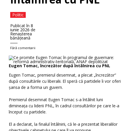
Politic
Publicat în
8
iunie 2026
de
Renaşterea
bănăţeană
Fără comentarii
Eugen Tomac, încrezător după întâlnirea cu PNL
Eugen Tomac, premierul desemnat, a plecat „încrezător”
după consultările cu liberalii. El speră că partidele îi vor oferi
șansa de a forma un guvern.
Premierul desemnat Eugen Tomac s-a întâlnit luni
dimineața cu liderii PNL, în cadrul consultărilor pe care le-a
început cu partidele.
El a declarat, la finalul întâlnirii, că le-a prezentat liberalilor
obiectivele cabinetului pe care îl va propune.