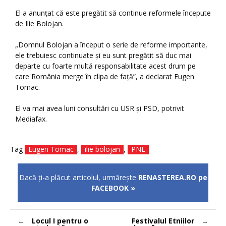
El a anunțat că este pregătit să continue reformele începute
de Ilie Bolojan.
„Domnul Bolojan a început o serie de reforme importante,
ele trebuiesc continuate și eu sunt pregătit să duc mai
departe cu foarte multă responsabilitate acest drum pe
care România merge în clipa de față”, a declarat Eugen
Tomac.
El va mai avea luni consultări cu USR și PSD, potrivit
Mediafax.
Tag
Eugen Tomac
,
ilie bolojan
,
PNL
Dacă ţi-a plăcut articolul, urmăreşte
RENASTEREA.RO pe
FACEBOOK »
Navigare
Locul I pentru o
Festivalul Etniilor
în