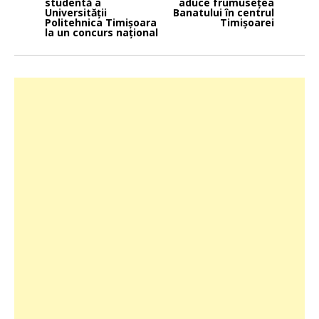
studentă a
aduce frumusețea
articole
Universității
Banatului în centrul
Politehnica Timișoara
Timișoarei
la un concurs național