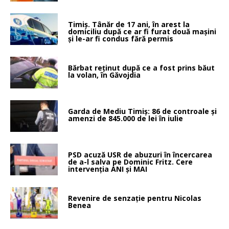
Timiș. Tânăr de 17 ani, în arest la
domiciliu după ce ar fi furat două mașini
și le-ar fi condus fără permis
Bărbat reținut după ce a fost prins băut
la volan, în Găvojdia
Garda de Mediu Timiș: 86 de controale și
amenzi de 845.000 de lei în iulie
PSD acuză USR de abuzuri în încercarea
de a-l salva pe Dominic Fritz. Cere
intervenția ANI și MAI
Revenire de senzație pentru Nicolas
Benea