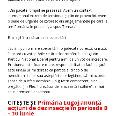
„Din păcate, timpul ne presează. Avem un context
internațional extrem de tensionat și plin de provocări. Avem
o serie de urgențe ce izvoresc din angajamentele pe care le
are România în prezent”, a spus Tomac.
El a ieșit încrezător de la consultări.
„Eu îmi pun o mare speranță în o judecata corectă, cinstită,
în acord cu așteptările cetățenilor români în colegii din
Partidul Național Liberal pentru a-mi da un vot de încredere.
Presiunea este foarte mare, responsabilitatea față de țară
este uriașă și îmi doresc ca partidele, dincolo de
nemulțumirile lor sau așteptările lor legitime, să-mi acorde
șansa de a oferi României un guvern competent, bine
pregătit. (…) Plec încrezător de la această întâlnire”, a mai
spus premierul desemnat.
CITEȘTE ȘI:
Primăria Lugoj anunță
acțiuni de dezinsecție în perioada 8
– 10 iunie