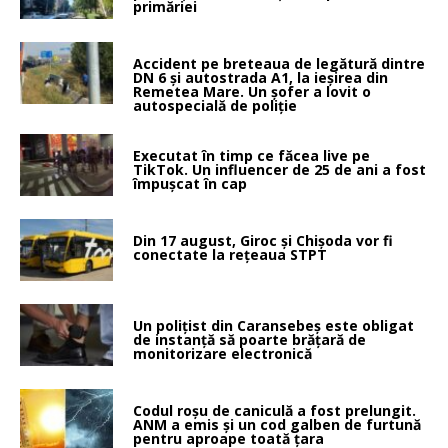
primăriei
Accident pe breteaua de legătură dintre
DN 6 și autostrada A1, la ieșirea din
Remetea Mare. Un șofer a lovit o
autospecială de poliție
Executat în timp ce făcea live pe
TikTok. Un influencer de 25 de ani a fost
împușcat în cap
Din 17 august, Giroc și Chișoda vor fi
conectate la rețeaua STPT
Un polițist din Caransebeș este obligat
de instanță să poarte brățară de
monitorizare electronică
Codul roșu de caniculă a fost prelungit.
ANM a emis și un cod galben de furtună
pentru aproape toată țara