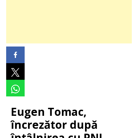
Eugen Tomac,
încrezător după
întâlnirea cu PNL