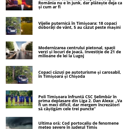
România nu e în junk, dar plătește deja ca
și cum ar fi
Vijelie puternică în Timișoara: 18 copaci
doborâți de vânt, 5 au căzut peste mașini
Modernizarea centrului pietonal, spații
verzi și locuri de joacă. Investiție de 21 de
milioane de lei la Lugoj
Copaci căzuți pe autoturisme și carosabil,
în Timișoara și Chișoda
Poli Timișoara înfruntă CSC Șelimbăr în
prima deplasare din Liga 2. Dan Alexa: „Va
fi un meci dificil, dar mergem încrezători
să câștigăm cele trei puncte”
Ultima oră: Cod portocaliu de fenomene
meteo severe în județul Timiș