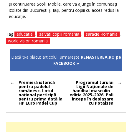
și continuarea Școlii Mobile, care va ajunge în comunități
izolate din București și Iași, pentru copiii cu acces redus la
educație.
Tag
educatie
,
salvati copiii romania
,
saracie Romania
,
world vision romania
Dacă ţi-a plăcut articolul, urmăreşte
RENASTEREA.RO pe
FACEBOOK »
Navigare
Premieră istorică
Programul turului
în
pentru padelul
Ligii Naționale de
articole
românesc. Lotul
handbal masculin –
național participă
ediția 2025-2026. Poli
pentru prima dată la
începe în deplasare
FIP Euro Padel Cup
cu Potaissa