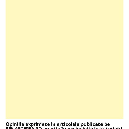
Opiniile exprimate în articolele publicate pe
RENASTEREA.RO aparţin în exclusivitate autorilor!