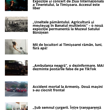
Expoziție și concert de Ziua Internațională
a Tineretului, la Timișoara. Accesul este
liber
„Uneltele pământului. Agricultură și
meșteșug în Banatul multietnic” – o nouă
expoziție permanentă la Muzeul Satului
Bănățean
Mii de locuitori ai Timișoarei rămân, luni,
fără apă!
„Ambulanța neagră”, o dezinformare. MAI
dezminte postările false de pe TikTok
Accident mortal la Armeniș. Două mașini
s-au ciocnit frontal
„Sub semnul curgerii. Între transparență