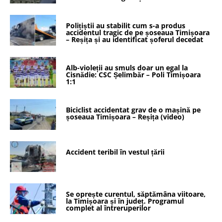
Polițiștii au stabilit cum s-a produs
accidentul tragic de pe șoseaua Timișoara
– Reșița și au identificat șoferul decedat
Alb-violeții au smuls doar un egal la
Cisnădie: CSC Șelimbăr – Poli Timișoara
1:1
Biciclist accidentat grav de o mașină pe
șoseaua Timișoara – Reșița (video)
Accident teribil în vestul țării
Se oprește curentul, săptămâna viitoare,
la Timișoara și în județ. Programul
complet al întreruperilor