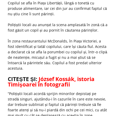
Copilul se afla în Piața Libertății, lângă o tonetă cu
produse alimentare, iar cei din jur au confirmat faptul că
nu știu cine îi sunt părinții.
Polițiștii locali au anunțat la scena amplasată în zonă că a
fost găsit un copil și au pornit în căutarea părinților.
În zona restaurantului McDonalds, în Piața Victoriei, a
fost identificat și tatăl copilului, care își căuta fiul. Acesta
a declarat că se afla la porumbei cu copilul și, într-o clipă
de neatenție, micuțul a fugit și nu a mai știut să se
întoarcă la părintele său. Copilul a fost predat ulterior
acestuia.
CITEȘTE ȘI:
József Kossák, istoria
Timişoarei în fotografii
”Polițiștii locali acordă sprijin minorilor depistați pe
stradă singuri, ajutându-i în cazurile în care este nevoie,
dar trebuie subliniat și faptul că părinții trebuie să fie
foarte atenți și să nu-i piardă din ochi pe cei mici, cu atât
mai mult cu cât se deplasează cu aceștia în zone