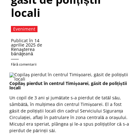
locali
Eveniment
Publicat în
14
aprilie 2025
de
Renaşterea
bănăţeană
Fără comentarii
Copilaș pierdut în centrul Timișoarei, găsit de polițiștii
locali
Un copil de 3 ani și jumătate s-a pierdut de tatăl său,
sâmbătă, în mulțimea din centrul Timișoarei. El a fost
găsit de polițiștii locali din cadrul Serviciului Siguranța
Circulației, aflați în patrulare în zona centrală a orașului.
Micuțul era speriat, plângea și le-a spus polițiștilor că s-a
pierdut de părinții săi.