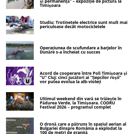
și permanență” – expoziție de pictură la
Timișoara
Studiu: Trotinetele electrice sunt mult mai
periculoase decât motocicletele
Operațiunea de scufundare a barjelor în
Dunăre s-a încheiat cu succes
Acord de cooperare între Poli Timișoara și
”U” Cluj: cinci jucători ai ”Șepcilor roșii”
vor putea evolua la alb-violeți
Ultimul weekend din vară se trăiește în
Pădurea Verde, la Timișoara. CODRU
Festival 2026 – programul complet
O dronă care a pătruns în spațiul aerian al
Bulgariei dinspre România a explodat la
100 de metri de graniță