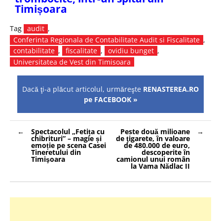
Timișoara
Tag
audit
,
Conferinta Regionala de Contabilitate Audit si Fiscalitate
,
contabilitate
,
fiscalitate
,
ovidiu bunget
,
Universitatea de Vest din Timisoara
Dacă ţi-a plăcut articolul, urmăreşte
RENASTEREA.RO
pe FACEBOOK »
Navigare
Spectacolul „Fetița cu
Peste două milioane
în
chibrituri” – magie și
de ţigarete, în valoare
articole
emoție pe scena Casei
de 480.000 de euro,
Tineretului din
descoperite în
Timişoara
camionul unui român
la Vama Nădlac II