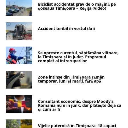
Biciclist accidentat grav de o mașină pe
șoseaua Timișoara – Reșița (video)
Accident teribil în vestul țării
Se oprește curentul, săptămâna viitoare,
la Timișoara și în județ. Programul
complet al întreruperilor
Zone întinse din Timișoara rămân
temporar, luni și marți, fără apă
Consultant economic, despre Moody’s:
România nu e în junk, dar plătește deja ca
și cum ar fi
Vijelie puternică în Timișoara: 18 copaci