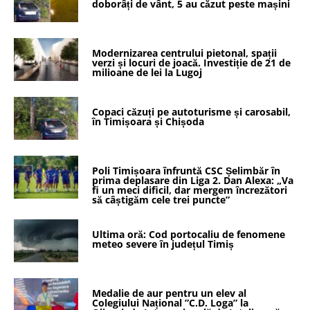
doborâți de vânt, 5 au căzut peste mașini
Modernizarea centrului pietonal, spații
verzi și locuri de joacă. Investiție de 21 de
milioane de lei la Lugoj
Copaci căzuți pe autoturisme și carosabil,
în Timișoara și Chișoda
Poli Timișoara înfruntă CSC Șelimbăr în
prima deplasare din Liga 2. Dan Alexa: „Va
fi un meci dificil, dar mergem încrezători
să câștigăm cele trei puncte”
Ultima oră: Cod portocaliu de fenomene
meteo severe în județul Timiș
Medalie de aur pentru un elev al
Colegiului Național ”C.D. Loga” la