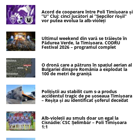
Acord de cooperare între Poli Timișoara și
”U” Cluj: cinci jucători ai ”Șepcilor roșii”
vor putea evolua la alb-violeți
Ultimul weekend din vară se trăiește în
Pădurea Verde, la Timișoara. CODRU
Festival 2026 – programul complet
O dronă care a pătruns în spațiul aerian al
Bulgariei dinspre România a explodat la
100 de metri de graniță
Polițiștii au stabilit cum s-a produs
accidentul tragic de pe șoseaua Timișoara
– Reșița și au identificat șoferul decedat
Alb-violeții au smuls doar un egal la
Cisnădie: CSC Șelimbăr – Poli Timișoara
1:1