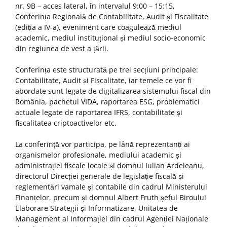
nr. 9B – acces lateral, în intervalul 9:00 – 15:15,
Conferința Regională de Contabilitate, Audit și Fiscalitate
(ediția a IV-a), eveniment care coagulează mediul
academic, mediul instituțional și mediul socio-economic
din regiunea de vest a țării.
Conferința este structurată pe trei secțiuni principale:
Contabilitate, Audit și Fiscalitate, iar temele ce vor fi
abordate sunt legate de digitalizarea sistemului fiscal din
România, pachetul VIDA, raportarea ESG, problematici
actuale legate de raportarea IFRS, contabilitate și
fiscalitatea criptoactivelor etc.
La conferință vor participa, pe lână reprezentanți ai
organismelor profesionale, mediului academic și
administrației fiscale locale și domnul Iulian Ardeleanu,
directorul Direcției generale de legislație fiscală și
reglementări vamale și contabile din cadrul Ministerului
Finanțelor, precum și domnul Albert Fruth șeful Biroului
Elaborare Strategii și Informatizare, Unitatea de
Management al Informației din cadrul Agenției Naționale