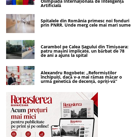
Olimpiada Internațională de Inteligență
Artificială
Spitalele din România primesc noi fonduri
prin PNRR. Unde merg cele mai mari sume
Carambol pe Calea Șagului din Timișoara:
patru mașini implicate, un bărbat de 78
de ani a ajuns la spital
Alexandru Rogobete: „Reformiștilor
închipuiți, dacă v-a mai rămas măcar o
urmă genetică de decență, opriți-vă”