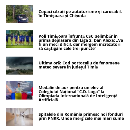
Copaci căzuți pe autoturisme și carosabil,
în Timișoara și Chișoda
Poli Timișoara înfruntă CSC Șelimbăr în
prima deplasare din Liga 2. Dan Alexa: „Va
fi un meci dificil, dar mergem încrezători
să câștigăm cele trei puncte”
Ultima oră: Cod portocaliu de fenomene
meteo severe în județul Timiș
Medalie de aur pentru un elev al
Colegiului Național ”C.D. Loga” la
Olimpiada Internațională de Inteligență
Artificială
Spitalele din România primesc noi fonduri
prin PNRR. Unde merg cele mai mari sume