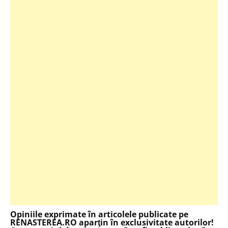
Opiniile exprimate în articolele publicate pe
RENASTEREA.RO aparţin în exclusivitate autorilor!