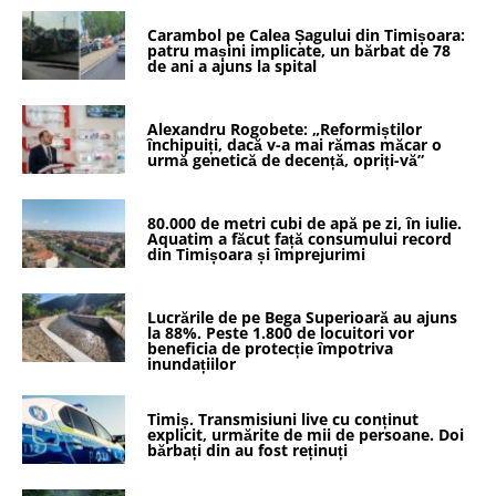
Carambol pe Calea Șagului din Timișoara:
patru mașini implicate, un bărbat de 78
de ani a ajuns la spital
Alexandru Rogobete: „Reformiștilor
închipuiți, dacă v-a mai rămas măcar o
urmă genetică de decență, opriți-vă”
80.000 de metri cubi de apă pe zi, în iulie.
Aquatim a făcut față consumului record
din Timișoara și împrejurimi
Lucrările de pe Bega Superioară au ajuns
la 88%. Peste 1.800 de locuitori vor
beneficia de protecție împotriva
inundațiilor
Timiș. Transmisiuni live cu conținut
explicit, urmărite de mii de persoane. Doi
bărbați din au fost reținuți