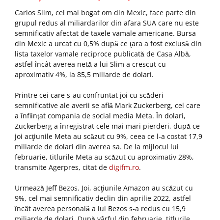
Carlos Slim, cel mai bogat om din Mexic, face parte din
grupul redus al miliardarilor din afara SUA care nu este
semnificativ afectat de taxele vamale americane. Bursa
din Mexic a urcat cu 0,5% după ce ţara a fost exclusă din
lista taxelor vamale reciproce publicată de Casa Albă,
astfel încât averea netă a lui Slim a crescut cu
aproximativ 4%, la 85,5 miliarde de dolari.
Printre cei care s-au confruntat joi cu scăderi
semnificative ale averii se află Mark Zuckerberg, cel care
a înfiinţat compania de social media Meta. În dolari,
Zuckerberg a înregistrat cele mai mari pierderi, după ce
joi acţiunile Meta au scăzut cu 9%, ceea ce l-a costat 17,9
miliarde de dolari din averea sa. De la mijlocul lui
februarie, titlurile Meta au scăzut cu aproximativ 28%,
transmite Agerpres, citat de
digifm.ro
.
Urmează Jeff Bezos. Joi, acţiunile Amazon au scăzut cu
9%, cel mai semnificativ declin din aprilie 2022, astfel
încât averea personală a lui Bezos s-a redus cu 15,9
miliarde de dolari. După vârful din februarie, titlurile