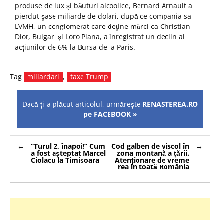
produse de lux şi băuturi alcoolice, Bernard Arnault a
pierdut şase miliarde de dolari, după ce compania sa
LVMH, un conglomerat care deţine mărci ca Christian
Dior, Bulgari şi Loro Piana, a înregistrat un declin al
acţiunilor de 6% la Bursa de la Paris.
Tag
miliardari
,
taxe Trump
Dacă ţi-a plăcut articolul, urmăreşte
RENASTEREA.RO
pe FACEBOOK »
Navigare
”Turul 2, înapoi!” Cum
Cod galben de viscol în
în
a fost așteptat Marcel
zona montană a țării.
articole
Ciolacu la Timișoara
Atenționare de vreme
rea în toată România