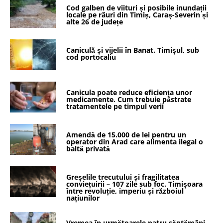
Cod galben de viituri și posibile inundații
locale pe râuri din Timiș, Caraș-Severin și
alte 26 de județe
Caniculă și vijelii în Banat. Timișul, sub
cod portocaliu
Canicula poate reduce eficiența unor
medicamente. Cum trebuie păstrate
tratamentele pe timpul verii
Amendă de 15.000 de lei pentru un
operator din Arad care alimenta ilegal o
baltă privată
Greșelile trecutului și fragilitatea
conviețuirii – 107 zile sub foc. Timișoara
între revoluție, imperiu și războiul
națiunilor
Vremea în următoarele patru săptămâni.