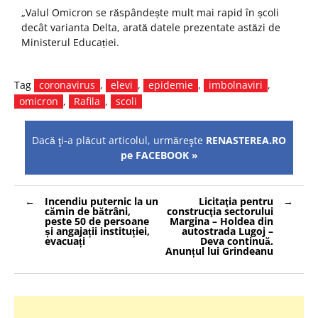
„Valul Omicron se răspândește mult mai rapid în școli
decât varianta Delta, arată datele prezentate astăzi de
Ministerul Educației.
Tag
coronavirus
,
elevi
,
epidemie
,
imbolnaviri
,
omicron
,
Rafila
,
scoli
Dacă ţi-a plăcut articolul, urmăreşte
RENASTEREA.RO
pe FACEBOOK »
Navigare
Incendiu puternic la un
Licitaţia pentru
în
cămin de bătrâni,
construcţia sectorului
articole
peste 50 de persoane
Margina – Holdea din
și angajații instituției,
autostrada Lugoj –
evacuați
Deva continuă.
Anunțul lui Grindeanu