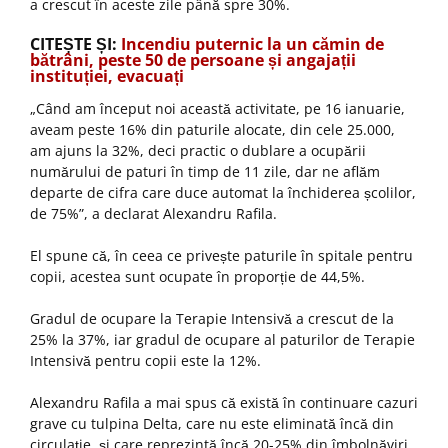
a crescut în aceste zile până spre 30%.
CITEȘTE ȘI:
Incendiu puternic la un cămin de
bătrâni, peste 50 de persoane și angajații
instituției, evacuați
„Când am început noi această activitate, pe 16 ianuarie,
aveam peste 16% din paturile alocate, din cele 25.000,
am ajuns la 32%, deci practic o dublare a ocupării
numărului de paturi în timp de 11 zile, dar ne aflăm
departe de cifra care duce automat la închiderea școlilor,
de 75%”, a declarat Alexandru Rafila.
El spune că, în ceea ce privește paturile în spitale pentru
copii, acestea sunt ocupate în proporție de 44,5%.
Gradul de ocupare la Terapie Intensivă a crescut de la
25% la 37%, iar gradul de ocupare al paturilor de Terapie
Intensivă pentru copii este la 12%.
Alexandru Rafila a mai spus că există în continuare cazuri
grave cu tulpina Delta, care nu este eliminată încă din
circulație, și care reprezintă încă 20-25% din îmbolnăviri,