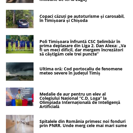
Copaci căzuți pe autoturisme și carosabil,
în Timișoara și Chișoda
Poli Timișoara înfruntă CSC Șelimbăr în
prima deplasare din Liga 2. Dan Alexa: „Va
fi un meci dificil, dar mergem încrezători
să câștigăm cele trei puncte”
Ultima oră: Cod portocaliu de fenomene
meteo severe în județul Timiș
Medalie de aur pentru un elev al
Colegiului Național ”C.D. Loga” la
Olimpiada Internațională de Inteligență
Artificială
Spitalele din România primesc noi fonduri
prin PNRR. Unde merg cele mai mari sume