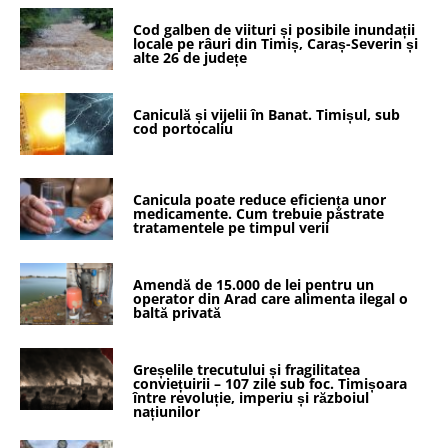
Cod galben de viituri și posibile inundații
locale pe râuri din Timiș, Caraș-Severin și
alte 26 de județe
Caniculă și vijelii în Banat. Timișul, sub
cod portocaliu
Canicula poate reduce eficiența unor
medicamente. Cum trebuie păstrate
tratamentele pe timpul verii
Amendă de 15.000 de lei pentru un
operator din Arad care alimenta ilegal o
baltă privată
Greșelile trecutului și fragilitatea
conviețuirii – 107 zile sub foc. Timișoara
între revoluție, imperiu și războiul
națiunilor