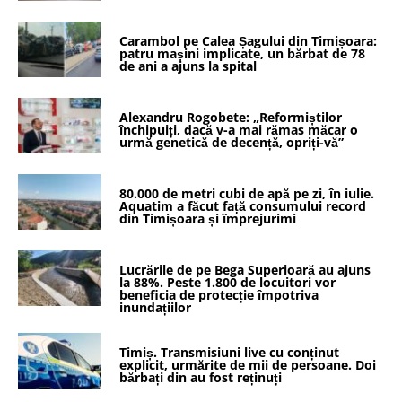
Carambol pe Calea Șagului din Timișoara:
patru mașini implicate, un bărbat de 78
de ani a ajuns la spital
Alexandru Rogobete: „Reformiștilor
închipuiți, dacă v-a mai rămas măcar o
urmă genetică de decență, opriți-vă”
80.000 de metri cubi de apă pe zi, în iulie.
Aquatim a făcut față consumului record
din Timișoara și împrejurimi
Lucrările de pe Bega Superioară au ajuns
la 88%. Peste 1.800 de locuitori vor
beneficia de protecție împotriva
inundațiilor
Timiș. Transmisiuni live cu conținut
explicit, urmărite de mii de persoane. Doi
bărbați din au fost reținuți