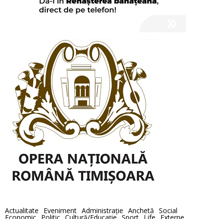
Actualitate
Eveniment
Administraţie
Anchetă
Social
Economic
Politic
Cultură/Educaţie
Sport
Life
Externe