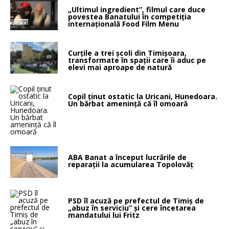
„Ultimul ingredient”, filmul care duce
povestea Banatului în competiția
internațională Food Film Menu
Curțile a trei școli din Timișoara,
transformate în spații care îi aduc pe
elevi mai aproape de natură
Copil ținut ostatic la Uricani, Hunedoara.
Un bărbat amenință că îl omoară
ABA Banat a început lucrările de
reparații la acumularea Topolovăț
PSD îl acuză pe prefectul de Timiș de
„abuz în serviciu” și cere încetarea
mandatului lui Fritz