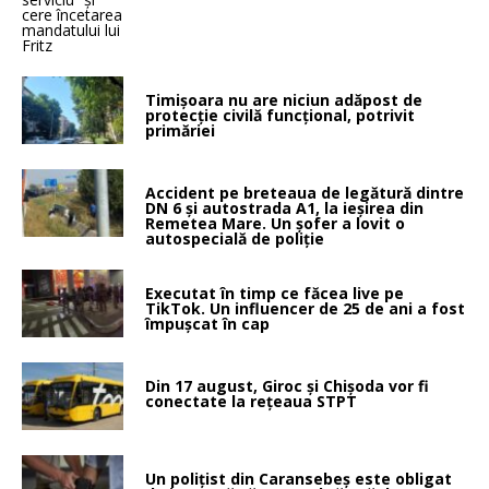
Timișoara nu are niciun adăpost de
protecție civilă funcțional, potrivit
primăriei
Accident pe breteaua de legătură dintre
DN 6 și autostrada A1, la ieșirea din
Remetea Mare. Un șofer a lovit o
autospecială de poliție
Executat în timp ce făcea live pe
TikTok. Un influencer de 25 de ani a fost
împușcat în cap
Din 17 august, Giroc și Chișoda vor fi
conectate la rețeaua STPT
Un polițist din Caransebeș este obligat