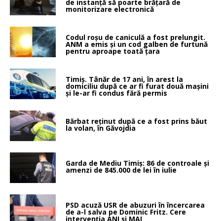
de instanță să poarte brățară de
monitorizare electronică
Codul roșu de caniculă a fost prelungit.
ANM a emis și un cod galben de furtună
pentru aproape toată țara
Timiș. Tânăr de 17 ani, în arest la
domiciliu după ce ar fi furat două mașini
și le-ar fi condus fără permis
Bărbat reținut după ce a fost prins băut
la volan, în Găvojdia
Garda de Mediu Timiș: 86 de controale și
amenzi de 845.000 de lei în iulie
PSD acuză USR de abuzuri în încercarea
de a-l salva pe Dominic Fritz. Cere
intervenția ANI și MAI