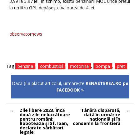
3,99 la 3,97 lei. În schimb, există benzinării MOL unde preţul
la un litru GPL depăşeşte valoarea de 4 lei.
observatornews
Tag
benzina
,
combustibil
,
motorina
,
pompa
,
pret
Dacă ţi-a plăcut articolul, urmăreşte
RENASTEREA.RO pe
FACEBOOK »
Navigare
Zile libere 2023. Încă
Tânără dispărută,
în
două zile nelucrătoare
dată în urmărire
articole
pentru români:
naţională şi în
Boboteaza și Sf. Ioan,
consemn la frontieră
declarate sărbători
legale