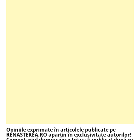
Opiniile exprimate în articolele publicate pe
RENASTEREA.RO aparţin în exclusivitate autorilor!
Comentariul dumneavoastră va fi publicat după ce