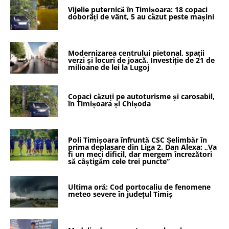
Vijelie puternică în Timișoara: 18 copaci
doborâți de vânt, 5 au căzut peste mașini
Modernizarea centrului pietonal, spații
verzi și locuri de joacă. Investiție de 21 de
milioane de lei la Lugoj
Copaci căzuți pe autoturisme și carosabil,
în Timișoara și Chișoda
Poli Timișoara înfruntă CSC Șelimbăr în
prima deplasare din Liga 2. Dan Alexa: „Va
fi un meci dificil, dar mergem încrezători
să câștigăm cele trei puncte”
Ultima oră: Cod portocaliu de fenomene
meteo severe în județul Timiș