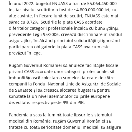
În anul 2022, bugetul FNUASS a fost de 55.064.450.000
lei, iar nivelul scutirilor a fost de ~4.800.000.000 lei, cu
alte cuvinte, în fiecare lună de scutiri, FNUASS este mai
sărac cu 8,72%. Scutirile la plata CASS acordate
diferitelor categorii profesionale încalcă cu bună știință
prevederile Legii 95/2006, creează discriminare în rândul
asiguraților, încălcând principiul solidarității și ignorând
participarea obligatorie la plata CASS așa cum este
prevăzut în lege.
Rugăm Guvernul României să anuleze facilitățile fiscale
privind CASS acordate unor categorii profesionale, să
îmbunătățească colectarea sumelor datorate de către
companii la Fondul Național Unic de Asigurări de Sociale
de Sănătate și să crească alocarea bugetară pentru
sănătate la un nivel asemănător cu țările europene
dezvoltate, respectiv peste 9% din PIB.
Pandemia a scos la lumină toate lipsurile sistemului
medical din România, rugăm Guvernul României să
trateze cu toată seriozitate domeniul medical, să asigure