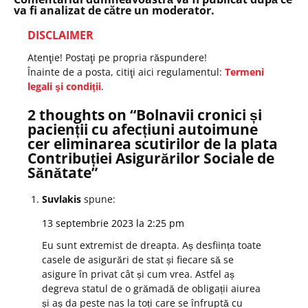
va fi analizat de către un moderator.
DISCLAIMER
Atenţie! Postaţi pe propria răspundere!
Înainte de a posta, citiţi aici regulamentul:
Termeni
legali şi condiţii
.
2 thoughts on “
Bolnavii cronici și
pacienții cu afecțiuni autoimune
cer eliminarea scutirilor de la plata
Contribuției Asigurărilor Sociale de
Sănătate
”
Suvlakis
spune:
13 septembrie 2023 la 2:25 pm
Eu sunt extremist de dreapta. Aș desființa toate
casele de asigurări de stat și fiecare să se
asigure în privat cât și cum vrea. Astfel aș
degreva statul de o grămadă de obligații aiurea
și aș da peste nas la toți care se înfruptă cu