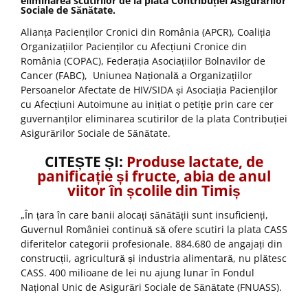
eliminarea scutirilor de la plata Contribuției Asigurărilor
Sociale de Sănătate.
Alianța Pacienților Cronici din România (APCR), Coaliția
Organizațiilor Pacienților cu Afecțiuni Cronice din
România (COPAC), Federația Asociațiilor Bolnavilor de
Cancer (FABC), Uniunea Națională a Organizațiilor
Persoanelor Afectate de HIV/SIDA și Asociația Pacienților
cu Afecțiuni Autoimune au inițiat o petiție prin care cer
guvernanților eliminarea scutirilor de la plata Contribuției
Asigurărilor Sociale de Sănătate.
CITEȘTE ȘI:
Produse lactate, de
panificație și fructe, abia de anul
viitor în școlile din Timiș
„În țara în care banii alocați sănătății sunt insuficienți,
Guvernul României continuă să ofere scutiri la plata CASS
diferitelor categorii profesionale. 884.680 de angajați din
construcții, agricultură și industria alimentară, nu plătesc
CASS. 400 milioane de lei nu ajung lunar în Fondul
Național Unic de Asigurări Sociale de Sănătate (FNUASS).