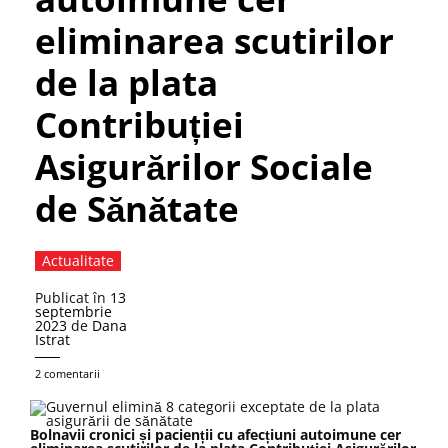
eliminarea scutirilor
de la plata
Contribuției
Asigurărilor Sociale
de Sănătate
Actualitate
Publicat în
13
septembrie
2023
de
Dana
Istrat
2 comentarii
Bolnavii cronici și pacienții cu afecțiuni autoimune cer