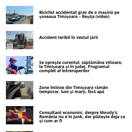
Biciclist accidentat grav de o mașină pe
șoseaua Timișoara – Reșița (video)
Accident teribil în vestul țării
Se oprește curentul, săptămâna viitoare,
la Timișoara și în județ. Programul
complet al întreruperilor
Zone întinse din Timișoara rămân
temporar, luni și marți, fără apă
Consultant economic, despre Moody’s:
România nu e în junk, dar plătește deja ca
și cum ar fi