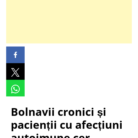
Bolnavii cronici și
pacienții cu afecțiuni
autoimune cer