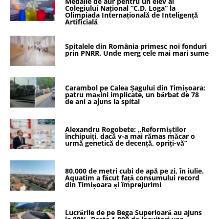
Medalie de aur pentru un elev al
Colegiului Național ”C.D. Loga” la
Olimpiada Internațională de Inteligență
Artificială
Spitalele din România primesc noi fonduri
prin PNRR. Unde merg cele mai mari sume
Carambol pe Calea Șagului din Timișoara:
patru mașini implicate, un bărbat de 78
de ani a ajuns la spital
Alexandru Rogobete: „Reformiștilor
închipuiți, dacă v-a mai rămas măcar o
urmă genetică de decență, opriți-vă”
80.000 de metri cubi de apă pe zi, în iulie.
Aquatim a făcut față consumului record
din Timișoara și împrejurimi
Lucrările de pe Bega Superioară au ajuns