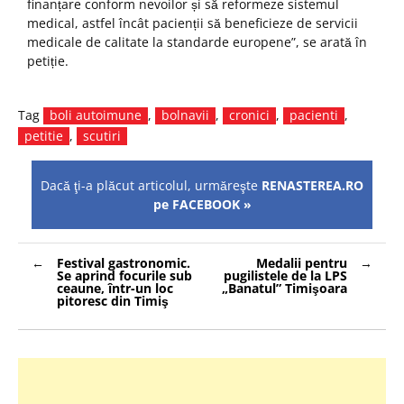
finanțare conform nevoilor și să reformeze sistemul
medical, astfel încât pacienții să beneficieze de servicii
medicale de calitate la standarde europene”, se arată în
petiție.
Tag
boli autoimune
,
bolnavii
,
cronici
,
pacienti
,
petitie
,
scutiri
Dacă ţi-a plăcut articolul, urmăreşte
RENASTEREA.RO
pe FACEBOOK »
Navigare
Festival gastronomic.
Medalii pentru
în
Se aprind focurile sub
pugilistele de la LPS
articole
ceaune, într-un loc
„Banatul” Timişoara
pitoresc din Timiş