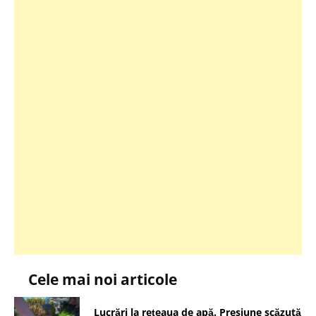
Cele mai noi articole
Lucrări la rețeaua de apă. Presiune scăzută