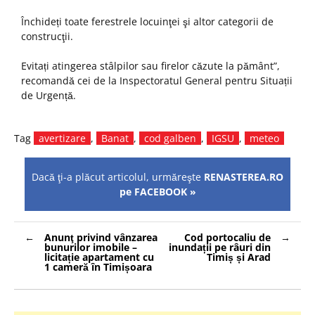
Închideți toate ferestrele locuinţei şi altor categorii de
construcţii.
Evitați atingerea stâlpilor sau firelor căzute la pământ”,
recomandă cei de la Inspectoratul General pentru Situații
de Urgență.
Tag
avertizare
,
Banat
,
cod galben
,
IGSU
,
meteo
Dacă ţi-a plăcut articolul, urmăreşte
RENASTEREA.RO
pe FACEBOOK »
Navigare
Anunţ privind vânzarea
Cod portocaliu de
în
bunurilor imobile –
inundații pe râuri din
articole
licitație apartament cu
Timiș și Arad
1 cameră în Timișoara