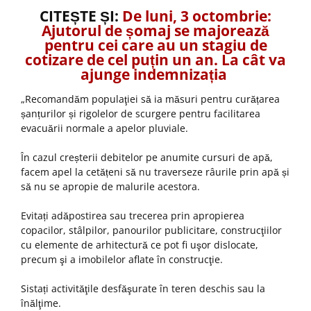
CITEȘTE ȘI:
De luni, 3 octombrie:
Ajutorul de șomaj se majorează
pentru cei care au un stagiu de
cotizare de cel puțin un an. La cât va
ajunge indemnizația
„Recomandăm populaţiei să ia măsuri pentru curățarea
șanțurilor și rigolelor de scurgere pentru facilitarea
evacuării normale a apelor pluviale.
În cazul creșterii debitelor pe anumite cursuri de apă,
facem apel la cetățeni să nu traverseze râurile prin apă și
să nu se apropie de malurile acestora.
Evitați adăpostirea sau trecerea prin apropierea
copacilor, stâlpilor, panourilor publicitare, construcţiilor
cu elemente de arhitectură ce pot fi uşor dislocate,
precum şi a imobilelor aflate în construcţie.
Sistați activităţile desfăşurate în teren deschis sau la
înălţime.