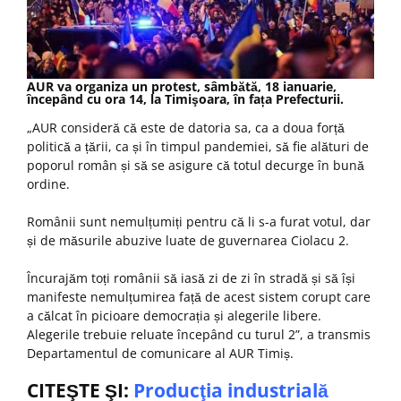
AUR va organiza un protest, sâmbătă, 18 ianuarie,
începând cu ora 14, la Timişoara, în fața Prefecturii.
„AUR consideră că este de datoria sa, ca a doua forță
politică a țării, ca și în timpul pandemiei, să fie alături de
poporul român și să se asigure că totul decurge în bună
ordine.
Românii sunt nemulțumiți pentru că li s-a furat votul, dar
și de măsurile abuzive luate de guvernarea Ciolacu 2.
Încurajăm toți românii să iasă zi de zi în stradă și să își
manifeste nemulțumirea față de acest sistem corupt care
a călcat în picioare democrația și alegerile libere.
Alegerile trebuie reluate începând cu turul 2”, a transmis
Departamentul de comunicare al AUR Timiș.
CITEŞTE ŞI:
Producţia industrială