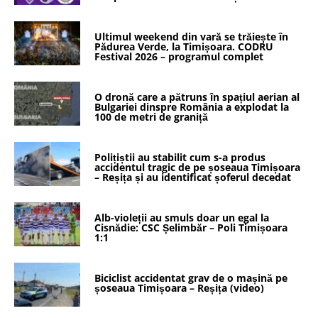
Ultimul weekend din vară se trăiește în
Pădurea Verde, la Timișoara. CODRU
Festival 2026 – programul complet
O dronă care a pătruns în spațiul aerian al
Bulgariei dinspre România a explodat la
100 de metri de graniță
Polițiștii au stabilit cum s-a produs
accidentul tragic de pe șoseaua Timișoara
– Reșița și au identificat șoferul decedat
Alb-violeții au smuls doar un egal la
Cisnădie: CSC Șelimbăr – Poli Timișoara
1:1
Biciclist accidentat grav de o mașină pe
șoseaua Timișoara – Reșița (video)