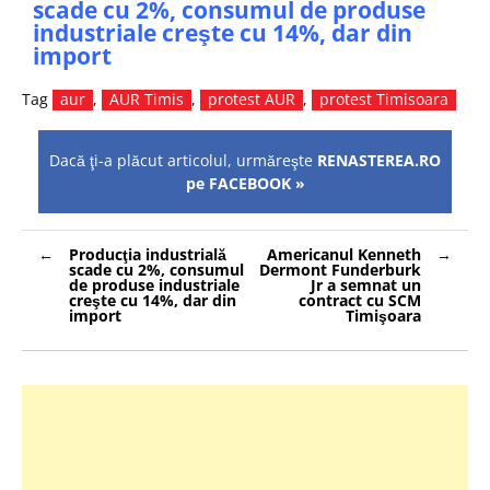
scade cu 2%, consumul de produse
industriale creşte cu 14%, dar din
import
Tag
aur
,
AUR Timis
,
protest AUR
,
protest Timisoara
Dacă ţi-a plăcut articolul, urmăreşte
RENASTEREA.RO
pe FACEBOOK »
Navigare
Producţia industrială
Americanul Kenneth
în
scade cu 2%, consumul
Dermont Funderburk
articole
de produse industriale
Jr a semnat un
creşte cu 14%, dar din
contract cu SCM
import
Timişoara