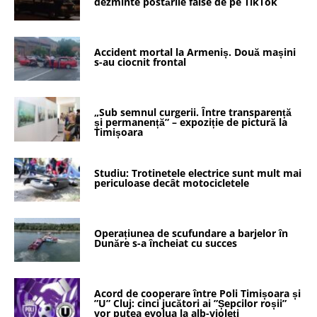
dezminte postările false de pe TikTok
Accident mortal la Armeniș. Două mașini
s-au ciocnit frontal
„Sub semnul curgerii. Între transparență
și permanență” – expoziție de pictură la
Timișoara
Studiu: Trotinetele electrice sunt mult mai
periculoase decât motocicletele
Operațiunea de scufundare a barjelor în
Dunăre s-a încheiat cu succes
Acord de cooperare între Poli Timișoara și
”U” Cluj: cinci jucători ai ”Șepcilor roșii”
vor putea evolua la alb-violeți