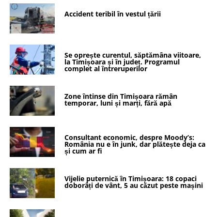
Accident teribil în vestul țării
Se oprește curentul, săptămâna viitoare,
la Timișoara și în județ. Programul
complet al întreruperilor
Zone întinse din Timișoara rămân
temporar, luni și marți, fără apă
Consultant economic, despre Moody’s:
România nu e în junk, dar plătește deja ca
și cum ar fi
Vijelie puternică în Timișoara: 18 copaci
doborâți de vânt, 5 au căzut peste mașini