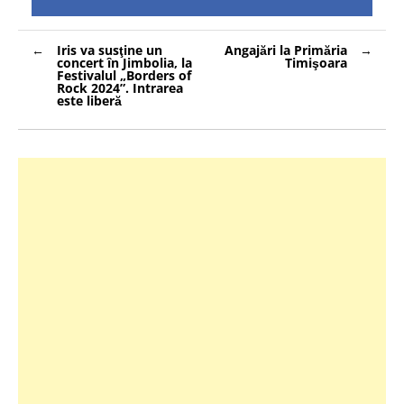
Navigare
Iris va susţine un
Angajări la Primăria
în
concert în Jimbolia, la
Timişoara
articole
Festivalul „Borders of
Rock 2024”. Intrarea
este liberă