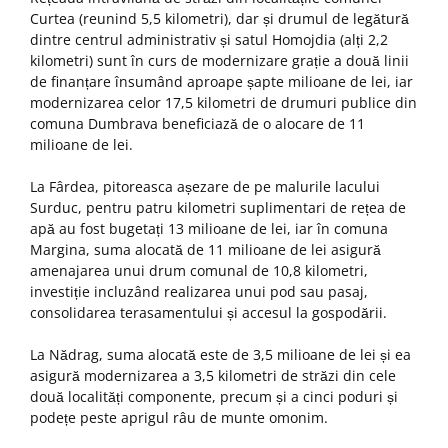
Curtea (reunind 5,5 kilometri), dar și drumul de legătură
dintre centrul administrativ și satul Homojdia (alți 2,2
kilometri) sunt în curs de modernizare grație a două linii
de finanțare însumând aproape șapte milioane de lei, iar
modernizarea celor 17,5 kilometri de drumuri publice din
comuna Dumbrava beneficiază de o alocare de 11
milioane de lei.
La Fârdea, pitoreasca așezare de pe malurile lacului
Surduc, pentru patru kilometri suplimentari de rețea de
apă au fost bugetați 13 milioane de lei, iar în comuna
Margina, suma alocată de 11 milioane de lei asigură
amenajarea unui drum comunal de 10,8 kilometri,
investiție incluzând realizarea unui pod sau pasaj,
consolidarea terasamentului și accesul la gospodării.
La Nădrag, suma alocată este de 3,5 milioane de lei și ea
asigură modernizarea a 3,5 kilometri de străzi din cele
două localități componente, precum și a cinci poduri și
podețe peste aprigul râu de munte omonim.