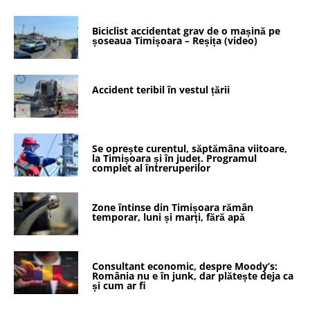
Biciclist accidentat grav de o mașină pe
șoseaua Timișoara – Reșița (video)
Accident teribil în vestul țării
Se oprește curentul, săptămâna viitoare,
la Timișoara și în județ. Programul
complet al întreruperilor
Zone întinse din Timișoara rămân
temporar, luni și marți, fără apă
Consultant economic, despre Moody’s:
România nu e în junk, dar plătește deja ca
și cum ar fi