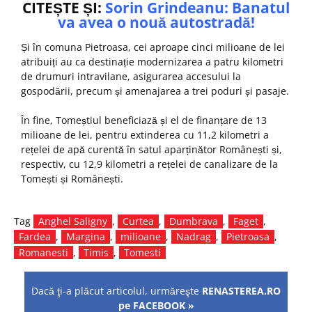
CITEȘTE ȘI:
Sorin Grindeanu: Banatul
va avea o nouă autostradă!
Și în comuna Pietroasa, cei aproape cinci milioane de lei
atribuiți au ca destinație modernizarea a patru kilometri
de drumuri intravilane, asigurarea accesului la
gospodării, precum și amenajarea a trei poduri și pasaje.
În fine, Tomeștiul beneficiază și el de finanțare de 13
milioane de lei, pentru extinderea cu 11,2 kilometri a
rețelei de apă curentă în satul aparținător Românești și,
respectiv, cu 12,9 kilometri a rețelei de canalizare de la
Tomești și Românești.
Tag
Anghel Saligny
,
Curtea
,
Dumbrava
,
Faget
,
Fardea
,
Margina
,
milioane
,
Nadrag
,
Pietroasa
,
Romanesti
,
Timis
,
Tomesti
Dacă ţi-a plăcut articolul, urmăreşte
RENASTEREA.RO
pe FACEBOOK »