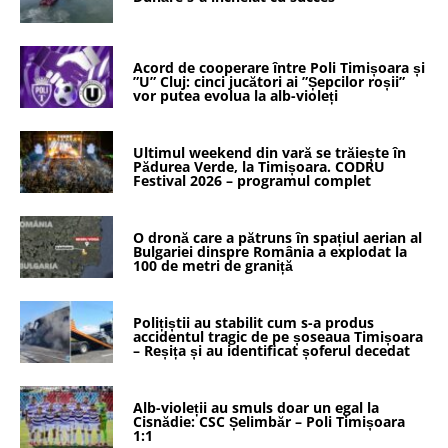
Acord de cooperare între Poli Timișoara și
”U” Cluj: cinci jucători ai ”Șepcilor roșii”
vor putea evolua la alb-violeți
Ultimul weekend din vară se trăiește în
Pădurea Verde, la Timișoara. CODRU
Festival 2026 – programul complet
O dronă care a pătruns în spațiul aerian al
Bulgariei dinspre România a explodat la
100 de metri de graniță
Polițiștii au stabilit cum s-a produs
accidentul tragic de pe șoseaua Timișoara
– Reșița și au identificat șoferul decedat
Alb-violeții au smuls doar un egal la
Cisnădie: CSC Șelimbăr – Poli Timișoara
1:1