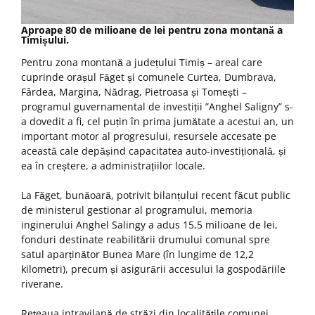
Aproape 80 de milioane de lei pentru zona montană a
Timișului.
Pentru zona montană a județului Timiș – areal care
cuprinde orașul Făget și comunele Curtea, Dumbrava,
Fârdea, Margina, Nădrag, Pietroasa și Tomești –
programul guvernamental de investiții ”Anghel Saligny” s-
a dovedit a fi, cel puțin în prima jumătate a acestui an, un
important motor al progresului, resursele accesate pe
această cale depășind capacitatea auto-investițională, și
ea în creștere, a administrațiilor locale.
La Făget, bunăoară, potrivit bilanțului recent făcut public
de ministerul gestionar al programului, memoria
inginerului Anghel Salingy a adus 15,5 milioane de lei,
fonduri destinate reabilitării drumului comunal spre
satul aparținător Bunea Mare (în lungime de 12,2
kilometri), precum și asigurării accesului la gospodăriile
riverane.
Rețeaua intravilană de străzi din localitățile comunei