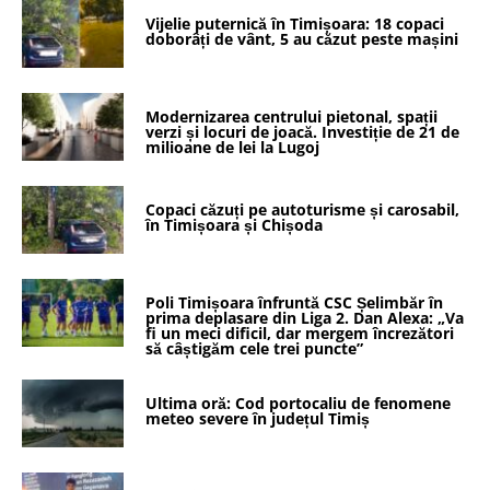
Vijelie puternică în Timișoara: 18 copaci
doborâți de vânt, 5 au căzut peste mașini
Modernizarea centrului pietonal, spații
verzi și locuri de joacă. Investiție de 21 de
milioane de lei la Lugoj
Copaci căzuți pe autoturisme și carosabil,
în Timișoara și Chișoda
Poli Timișoara înfruntă CSC Șelimbăr în
prima deplasare din Liga 2. Dan Alexa: „Va
fi un meci dificil, dar mergem încrezători
să câștigăm cele trei puncte”
Ultima oră: Cod portocaliu de fenomene
meteo severe în județul Timiș