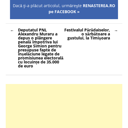
Dacă ţi-a plăcut articolul, urmăreşte
RENASTEREA.RO
pe FACEBOOK »
Navigare
Deputatul PNL
Festivalul Părădaiselor,
în
Alexandru Muraru a
o sărbătoare a
articole
depus o plângere
gustului, la Timişoara
penală împotriva lui
George Simion pentru
presupuse fapte de
înșelăciune legate de
promisiunea electorală
cu locuințe de 35.000
de euro