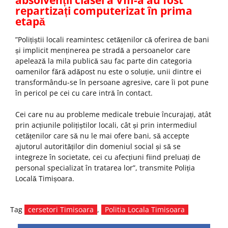
absolvenții clasei a VIII-a au fost
repartizați computerizat în prima
etapă
”Polițiștii locali reamintesc cetățenilor că oferirea de bani
și implicit menținerea pe stradă a persoanelor care
apelează la mila publică sau fac parte din categoria
oamenilor fără adăpost nu este o soluție, unii dintre ei
transformându-se în persoane agresive, care îi pot pune
în pericol pe cei cu care intră în contact.
Cei care nu au probleme medicale trebuie încurajați, atât
prin acțiunile polițiștilor locali, cât și prin intermediul
cetățenilor care să nu le mai ofere bani, să accepte
ajutorul autorităților din domeniul social și să se
integreze în societate, cei cu afecțiuni fiind preluați de
personal specializat în tratarea lor”, transmite Poliția
Locală Timișoara.
Tag
cersetori Timisoara
,
Politia Locala Timisoara