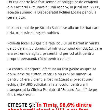
Un caz aparte le-a fost semnalat polițiștilor de cetățenii
din Cartierul Circumvalațiunii aseară, în jurul orei 22.00,
aceștia sunând la Dispeceratul Poliției Locale pentru a
cere ajutor.
Într-un canal de pe Strada Salciei se afla un bărbat care
urla, tulburând liniștea publică.
Polițiștii locali au găsit la fața locului un bărbat în vârstă
de 55 de ani, cu domiciliul într-o comună din Buzău, care
era extrem de agitat, prezentând pericol atât pentru
propria persoană, cât și pentru ceilalți.
La controlul corporal efectuat au fost găsite asupra sa
două lame de cutter. Pentru a nu răni pe nimeni și
pentru că era violent, a fost încătușat și predat unui
echipaj SMURD solicitat la fața locului pentru a fi
transportat la Clinica Psihiatrică ”Eduard Pamfil” de pe
Str. I. Văcărescu.
CITEȘTE ȘI:
În Timiș, 98,6% dintre