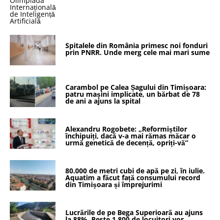
Spitalele din România primesc noi fonduri
prin PNRR. Unde merg cele mai mari sume
Carambol pe Calea Șagului din Timișoara:
patru mașini implicate, un bărbat de 78
de ani a ajuns la spital
Alexandru Rogobete: „Reformiștilor
închipuiți, dacă v-a mai rămas măcar o
urmă genetică de decență, opriți-vă”
80.000 de metri cubi de apă pe zi, în iulie.
Aquatim a făcut față consumului record
din Timișoara și împrejurimi
Lucrările de pe Bega Superioară au ajuns
la 88%. Peste 1.800 de locuitori vor