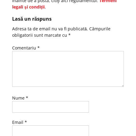
Înainte de a posta, citiţi aici regulamentul:
Termeni
legali şi condiţii
.
Lasă un răspuns
Adresa ta de email nu va fi publicată.
Câmpurile
obligatorii sunt marcate cu
*
Comentariu
*
Nume
*
Email
*