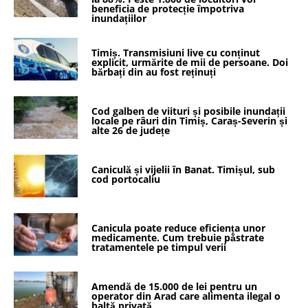
beneficia de protecție împotriva
inundațiilor
Timiș. Transmisiuni live cu conținut
explicit, urmărite de mii de persoane. Doi
bărbați din au fost reținuți
Cod galben de viituri și posibile inundații
locale pe râuri din Timiș, Caraș-Severin și
alte 26 de județe
Caniculă și vijelii în Banat. Timișul, sub
cod portocaliu
Canicula poate reduce eficiența unor
medicamente. Cum trebuie păstrate
tratamentele pe timpul verii
Amendă de 15.000 de lei pentru un
operator din Arad care alimenta ilegal o
baltă privată