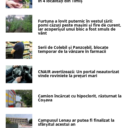
în 4 localități din Timiș
Furtuna a lovit puternic în vestul țării:
pomi căzuți peste mașini și fire de curent,
iar acoperișul unui bloc a fost smuls de
vânt
Serii de Colebil și Panzcebil, blocate
temporar de la vânzare în farmacii
CNAIR avertizează: Un portal neautorizat
vinde roviniete la prețuri mari
Camion încărcat cu hipoclorit, răsturnat la
Coșava
Campusul Lenau ar putea fi finalizat la
sfârșitul acestui an