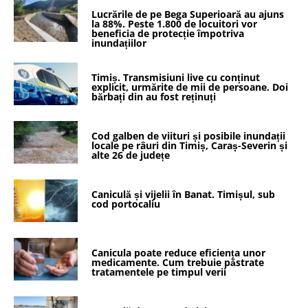
Lucrările de pe Bega Superioară au ajuns
la 88%. Peste 1.800 de locuitori vor
beneficia de protecție împotriva
inundațiilor
Timiș. Transmisiuni live cu conținut
explicit, urmărite de mii de persoane. Doi
bărbați din au fost reținuți
Cod galben de viituri și posibile inundații
locale pe râuri din Timiș, Caraș-Severin și
alte 26 de județe
Caniculă și vijelii în Banat. Timișul, sub
cod portocaliu
Canicula poate reduce eficiența unor
medicamente. Cum trebuie păstrate
tratamentele pe timpul verii