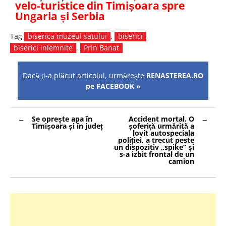
velo-turistice din Timișoara spre
Ungaria și Serbia
Tag
biserica muzeul satului
,
biserici
,
biserici inlemnite
,
Prin Banat
Dacă ţi-a plăcut articolul, urmăreşte
RENASTEREA.RO
pe FACEBOOK »
Navigare
Se oprește apa în
Accident mortal. O
în
Timișoara și în județ
șoferiță urmărită a
articole
lovit autospeciala
poliției, a trecut peste
un dispozitiv „spike” și
s-a izbit frontal de un
camion