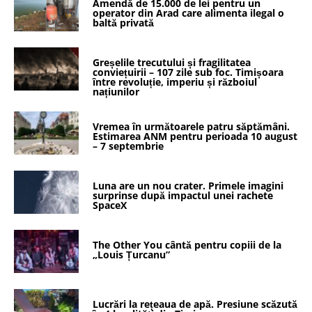
Amendă de 15.000 de lei pentru un
operator din Arad care alimenta ilegal o
baltă privată
Greșelile trecutului și fragilitatea
conviețuirii – 107 zile sub foc. Timișoara
între revoluție, imperiu și războiul
națiunilor
Vremea în următoarele patru săptămâni.
Estimarea ANM pentru perioada 10 august
– 7 septembrie
Luna are un nou crater. Primele imagini
surprinse după impactul unei rachete
SpaceX
The Other You cântă pentru copiii de la
„Louis Țurcanu”
Lucrări la rețeaua de apă. Presiune scăzută