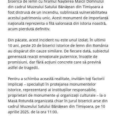
biserica de lemn cu hramul Nașterea Maicii Domnului
din cadrul Muzeului Satului Bănățean din Timișoara a
fost distrusă de un incendiu, subliniază vulnerabilitatea
acestui patrimoniu unic. Acest monument de importanță
națională reprezenta o filă valoroasă din istoria noastră,
acum pierdută definitiv.
Din păcate, acest incident nu este unul izolat. În ultimii
10 ani, peste 20 de biserici istorice de lemn din România
au dispărut din cauze similare. De fiecare dată, subiectul
generează reacții emoționale puternice, însoțite de
promisiuni, dar fără acțiuni concrete care să prevină
astfel de tragedii.
Pentru a schimba această realitate, invităm toți factorii
implicați – specialiști în protejarea monumentelor
istorice, reprezentanți ai instituțiilor responsabile,
proprietari de monumente și organizații culturale – la o
Masă Rotundă organizată chiar în jurul bisericii arse din
cadrul Muzeului Satului Bănățean din Timișoara, pe 10
aprilie 2025, de la ora 11:00.