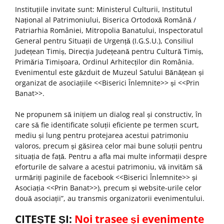
Instituțiile invitate sunt: Ministerul Culturii, Institutul
Național al Patrimoniului, Biserica Ortodoxă Română /
Patriarhia României, Mitropolia Banatului, Inspectoratul
General pentru Situații de Urgență (I.G.S.U.), Consiliul
Județean Timiș, Direcția Județeană pentru Cultură Timiș,
Primăria Timișoara, Ordinul Arhitecților din România.
Evenimentul este găzduit de Muzeul Satului Bănățean și
organizat de asociațiile <<Biserici Înlemnite>> și <<Prin
Banat>>.
Ne propunem să inițiem un dialog real și constructiv, în
care să fie identificate soluții eficiente pe termen scurt,
mediu și lung pentru protejarea acestui patrimoniu
valoros, precum și găsirea celor mai bune soluții pentru
situația de față. Pentru a afla mai multe informații despre
eforturile de salvare a acestui patrimoniu, vă invităm să
urmăriți paginile de facebook <<Biserici Înlemnite>> și
Asociația <<Prin Banat>>), precum și website-urile celor
două asociații”, au transmis organizatorii evenimentului.
CITEȘTE ȘI:
Noi trasee și evenimente