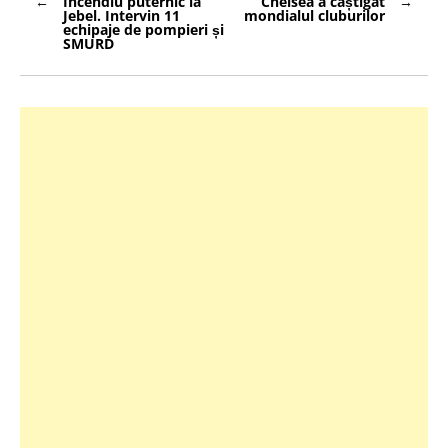
Incendiu puternic la
Chelsea a câștigat
în
Jebel. Intervin 11
mondialul cluburilor
articole
echipaje de pompieri și
SMURD