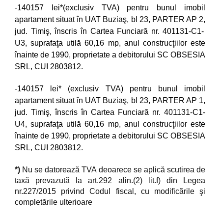
-140157
lei*(exclusiv TVA) pentru bunul imobil
apartament situat în
UAT Buziaş, bl 23, PARTER AP 2,
jud. Timiş, înscris în Cartea Funciară nr. 401131-C1-
U3, suprafaţa utilă 60,16 mp, anul construcţiilor este
înainte de 1990
, proprietate a debitorului SC OBSESIA
SRL, CUI 2803812.
-140157 lei* (exclusiv TVA) pentru bunul imobil
apartament situat în
UAT Buziaş, bl 23, PARTER AP 1,
jud. Timiş, înscris în Cartea Funciară nr. 401131-C1-
U4, suprafaţa utilă 60,16 mp, anul construcţiilor este
înainte de 1990
, proprietate a debitorului SC OBSESIA
SRL, CUI 2803812.
*)
Nu se datorează TVA deoarece se aplică scutirea de
taxă prevazută la art.292 alin.(2) lit.f) din Legea
nr.227/2015 privind Codul fiscal, cu modificările şi
completările ulterioare