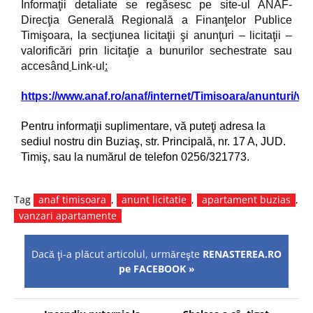
Informaţii detaliate se regăsesc pe site-ul ANAF-
Direcţia Generală Regională a Finanţelor Publice
Timişoara, la secţiunea licitaţii şi anunţuri – licitaţii –
valorificări prin licitaţie a bunurilor sechestrate sau
accesând
Link-ul
:
https://www.anaf.ro/anaf/internet/Timisoara/anunturi/va
Pentru informaţii suplimentare, vă puteţi adresa la
sediul nostru din Buziaş, str. Principală, nr. 17 A, JUD.
Timiş, sau la numărul de telefon 0256/321773.
Tag
anaf timisoara
,
anunt licitatie
,
apartament buzias
,
vanzari apartamente
Dacă ţi-a plăcut articolul, urmăreşte
RENASTEREA.RO
pe FACEBOOK »
Navigare