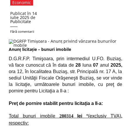
Economic
Publicat în
14
iulie 2025
de
Publicitate
Fără comentarii
Anunț licitație – bunuri imobile
D.G.R.F.P. Timişoara, prin intermediul U.FO. Buziaş,
vă face cunoscut că în data de
28
luna
07
anul
2025,
ora 12, în localitatea Buziaş
, str. Principală
nr. 17 A, la
sediul Unităţii Fiscale Orăşeneşti Buziaş,
se vor vinde
la licitaţie, următoarele bunuri imobile, cu preţ de
pornire pentru Licitaţia a II-a :
Preţ de pornire stabilit pentru licitaţia a II-a:
Total bunuri imobile
280314
lei
*
(exclusiv TVA)
,
respectiv: