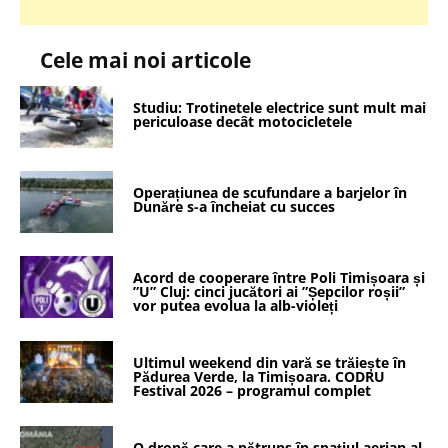
Cele mai noi articole
Studiu: Trotinetele electrice sunt mult mai
periculoase decât motocicletele
Operațiunea de scufundare a barjelor în
Dunăre s-a încheiat cu succes
Acord de cooperare între Poli Timișoara și
”U” Cluj: cinci jucători ai ”Șepcilor roșii”
vor putea evolua la alb-violeți
Ultimul weekend din vară se trăiește în
Pădurea Verde, la Timișoara. CODRU
Festival 2026 – programul complet
O dronă care a pătruns în spațiul aerian al