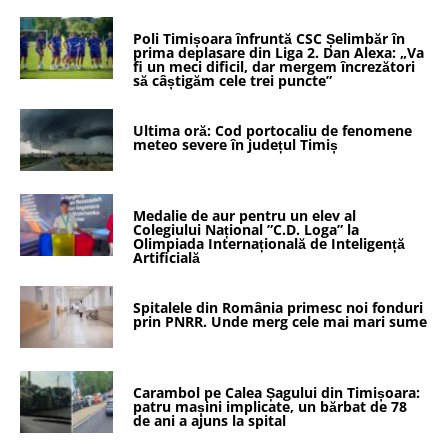
Poli Timișoara înfruntă CSC Șelimbăr în
prima deplasare din Liga 2. Dan Alexa: „Va
fi un meci dificil, dar mergem încrezători
să câștigăm cele trei puncte”
Ultima oră: Cod portocaliu de fenomene
meteo severe în județul Timiș
Medalie de aur pentru un elev al
Colegiului Național ”C.D. Loga” la
Olimpiada Internațională de Inteligență
Artificială
Spitalele din România primesc noi fonduri
prin PNRR. Unde merg cele mai mari sume
Carambol pe Calea Șagului din Timișoara:
patru mașini implicate, un bărbat de 78
de ani a ajuns la spital