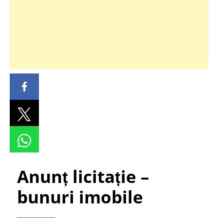
Anunț licitație –
bunuri imobile