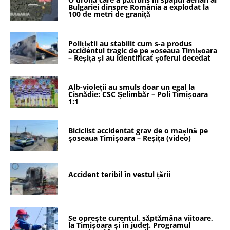
Bulgariei dinspre România a explodat la
100 de metri de graniță
Polițiștii au stabilit cum s-a produs
accidentul tragic de pe șoseaua Timișoara
– Reșița și au identificat șoferul decedat
Alb-violeții au smuls doar un egal la
Cisnădie: CSC Șelimbăr – Poli Timișoara
1:1
Biciclist accidentat grav de o mașină pe
șoseaua Timișoara – Reșița (video)
Accident teribil în vestul țării
Se oprește curentul, săptămâna viitoare,
la Timișoara și în județ. Programul