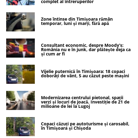
complet al întreruperilor
Zone întinse din Timișoara rămân
temporar, luni și marți, fără apă
Consultant economic, despre Moody’s:
România nu e în junk, dar plătește deja ca
și cum ar fi
Vijelie puternică în Timișoara: 18 copaci
doborâți de vânt, 5 au căzut peste mașini
Modernizarea centrului pietonal, spații
verzi și locuri de joacă. Investiție de 21 de
milioane de lei la Lugoj
Copaci căzuți pe autoturisme și carosabil,
în Timișoara și Chișoda