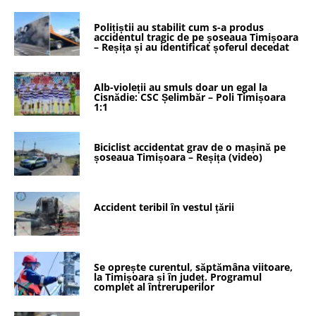
Polițiștii au stabilit cum s-a produs
accidentul tragic de pe șoseaua Timișoara
– Reșița și au identificat șoferul decedat
Alb-violeții au smuls doar un egal la
Cisnădie: CSC Șelimbăr – Poli Timișoara
1:1
Biciclist accidentat grav de o mașină pe
șoseaua Timișoara – Reșița (video)
Accident teribil în vestul țării
Se oprește curentul, săptămâna viitoare,
la Timișoara și în județ. Programul
complet al întreruperilor