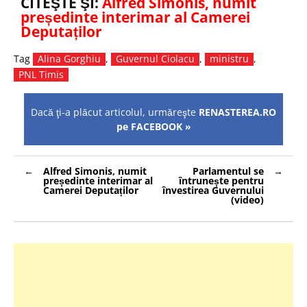
CITEŞTE ŞI:
Alfred Simonis, numit
președinte interimar al Camerei
Deputaților
Tag
Alina Gorghiu
,
Guvernul Ciolacu
,
ministru
,
PNL Timis
Dacă ţi-a plăcut articolul, urmăreşte
RENASTEREA.RO
pe FACEBOOK »
Navigare
Alfred Simonis, numit
Parlamentul se
în
președinte interimar al
întrunește pentru
articole
Camerei Deputaților
învestirea Guvernului
(video)