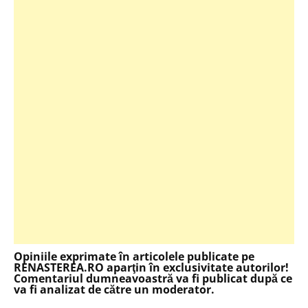
Opiniile exprimate în articolele publicate pe
RENASTEREA.RO aparţin în exclusivitate autorilor!
Comentariul dumneavoastră va fi publicat după ce
va fi analizat de către un moderator.