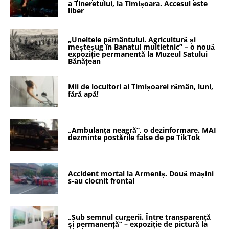
a Tineretului, la Timișoara. Accesul este
liber
„Uneltele pământului. Agricultură și
meșteșug în Banatul multietnic” – o nouă
expoziție permanentă la Muzeul Satului
Bănățean
Mii de locuitori ai Timișoarei rămân, luni,
fără apă!
„Ambulanța neagră”, o dezinformare. MAI
dezminte postările false de pe TikTok
Accident mortal la Armeniș. Două mașini
s-au ciocnit frontal
„Sub semnul curgerii. Între transparență
și permanență” – expoziție de pictură la