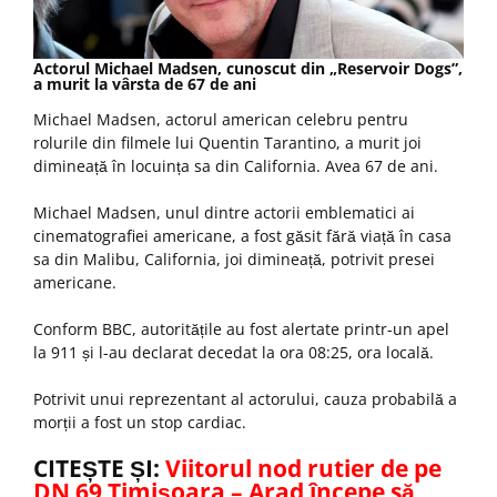
Actorul Michael Madsen, cunoscut din „Reservoir Dogs”,
a murit la vârsta de 67 de ani
Michael Madsen, actorul american celebru pentru
rolurile din filmele lui Quentin Tarantino, a murit joi
dimineață în locuința sa din California. Avea 67 de ani.
Michael Madsen, unul dintre actorii emblematici ai
cinematografiei americane, a fost găsit fără viață în casa
sa din Malibu, California, joi dimineață, potrivit presei
americane.
Conform BBC, autoritățile au fost alertate printr-un apel
la 911 și l-au declarat decedat la ora 08:25, ora locală.
Potrivit unui reprezentant al actorului, cauza probabilă a
morții a fost un stop cardiac.
CITEȘTE ȘI:
Viitorul nod rutier de pe
DN 69 Timișoara – Arad începe să