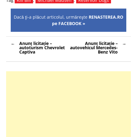
Tag
Kill Bill
,
Michael Madsen
,
Reservoir Dogs
Dacă ţi-a plăcut articolul, urmăreşte
RENASTEREA.RO
pe FACEBOOK »
Navigare
Anunț licitație –
Anunț licitație –
în
autoturism Chevrolet
autovehicul Mercedes-
articole
Captiva
Benz Vito