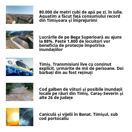
80.000 de metri cubi de apă pe zi, în iulie.
Aquatim a făcut față consumului record
din Timișoara și împrejurimi
Lucrările de pe Bega Superioară au ajuns
la 88%. Peste 1.800 de locuitori vor
beneficia de protecție împotriva
inundațiilor
Timiș. Transmisiuni live cu conținut
explicit, urmărite de mii de persoane. Doi
bărbați din au fost reținuți
Cod galben de viituri și posibile inundații
locale pe râuri din Timiș, Caraș-Severin și
alte 26 de județe
Caniculă și vijelii în Banat. Timișul, sub
cod portocaliu