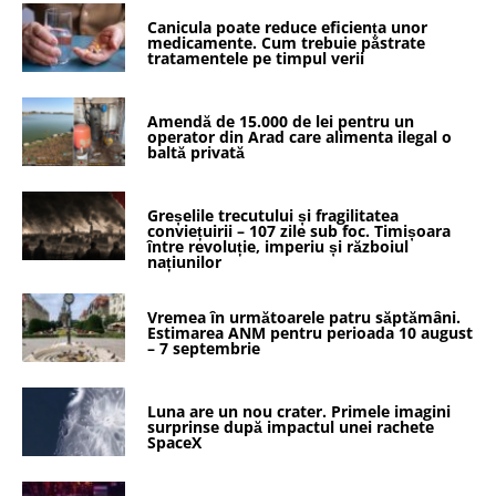
Canicula poate reduce eficiența unor
medicamente. Cum trebuie păstrate
tratamentele pe timpul verii
Amendă de 15.000 de lei pentru un
operator din Arad care alimenta ilegal o
baltă privată
Greșelile trecutului și fragilitatea
conviețuirii – 107 zile sub foc. Timișoara
între revoluție, imperiu și războiul
națiunilor
Vremea în următoarele patru săptămâni.
Estimarea ANM pentru perioada 10 august
– 7 septembrie
Luna are un nou crater. Primele imagini
surprinse după impactul unei rachete
SpaceX