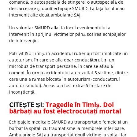
comandă, o autospecială de stingere, o autospecială de
descarcerare și două echipaje SMURD. La fața locului au
intervenit alte două ambulanțe SAJ.
Un voluntar SMURD aflat la locul evenimentului a
intervenit în sprijinul victimelor până sosirea echipajelor
de intervenție.
Potrivit ISU Timiș, în accidentul rutier au fost implicate un
autoturism, în care se afla doar conducătorul, și un
microbuz de transport persoane, în care se aflau 6
oameni. În urma accidentului au rezultat 5 victime, dintre
care una a rămas blocată în autoturism (conducătorul
autoturismului). Aceasta a fost extrasă în stare de
inconștiență.
CITEȘTE ȘI:
Tragedie în Timiș. Doi
bărbați au fost electrocutați mortal
Echipajele medicale SMURD au transportat o femeie și un
bărbat la spital, cu traumatisme la membrele inferioare.
Ambulanțele SAJ au transportat două victime la spital, iar