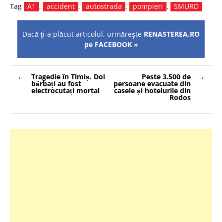
Tag
A1
,
accident
,
autostrada
,
pompieri
,
SMURD
Dacă ţi-a plăcut articolul, urmăreşte
RENASTEREA.RO
pe FACEBOOK »
Navigare
Tragedie în Timiș. Doi
Peste 3.500 de
în
bărbați au fost
persoane evacuate din
articole
electrocutați mortal
casele și hotelurile din
Rodos