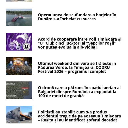
Operațiunea de scufundare a barjelor în
Dunăre s-a încheiat cu succes
Acord de cooperare între Poli Timișoara și
”U” Cluj: cinci jucători ai ”Șepcilor roșii”
vor putea evolua la alb-violeți
Ultimul weekend din vară se trăiește în
Pădurea Verde, la Timișoara. CODRU
Festival 2026 – programul complet
O dronă care a pătruns în spațiul aerian al
Bulgariei dinspre România a explodat la
100 de metri de graniță
Polițiștii au stabilit cum s-a produs
accidentul tragic de pe șoseaua Timișoara
– Reșița și au identificat șoferul decedat