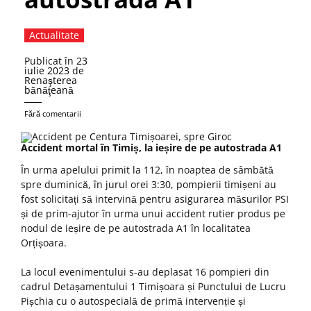
Actualitate
Publicat în
23
iulie 2023
de
Renaşterea
bănăţeană
Fără comentarii
Accident mortal în Timiș, la ieșire de pe autostrada A1
În urma apelului primit la 112, în noaptea de sâmbătă
spre duminică, în jurul orei 3:30, pompierii timișeni au
fost solicitați să intervină pentru asigurarea măsurilor PSI
și de prim-ajutor în urma unui accident rutier produs pe
nodul de ieșire de pe autostrada A1 în localitatea
Orțișoara.
La locul evenimentului s-au deplasat 16 pompieri din
cadrul Detașamentului 1 Timișoara și Punctului de Lucru
Pișchia cu o autospecială de primă intervenție și