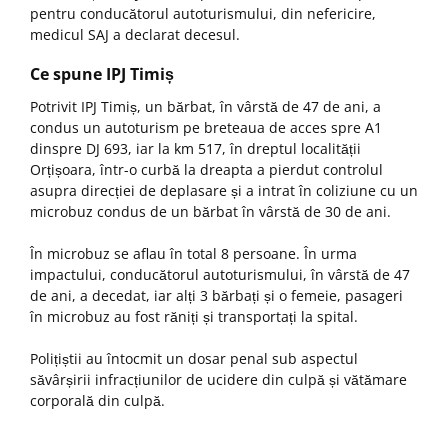
pentru conducătorul autoturismului, din nefericire,
medicul SAJ a declarat decesul.
Ce spune IPJ Timiș
Potrivit IPJ Timiș, un bărbat, în vârstă de 47 de ani, a
condus un autoturism pe breteaua de acces spre A1
dinspre DJ 693, iar la km 517, în dreptul localității
Orțișoara, într-o curbă la dreapta a pierdut controlul
asupra direcției de deplasare și a intrat în coliziune cu un
microbuz condus de un bărbat în vârstă de 30 de ani.
În microbuz se aflau în total 8 persoane. În urma
impactului, conducătorul autoturismului, în vârstă de 47
de ani, a decedat, iar alți 3 bărbați și o femeie, pasageri
în microbuz au fost răniți și transportați la spital.
Polițiștii au întocmit un dosar penal sub aspectul
săvârșirii infracțiunilor de ucidere din culpă și vătămare
corporală din culpă.