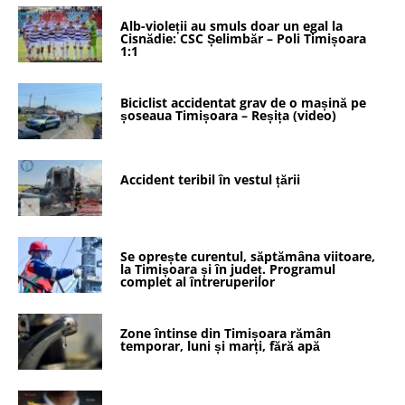
Alb-violeții au smuls doar un egal la
Cisnădie: CSC Șelimbăr – Poli Timișoara
1:1
Biciclist accidentat grav de o mașină pe
șoseaua Timișoara – Reșița (video)
Accident teribil în vestul țării
Se oprește curentul, săptămâna viitoare,
la Timișoara și în județ. Programul
complet al întreruperilor
Zone întinse din Timișoara rămân
temporar, luni și marți, fără apă