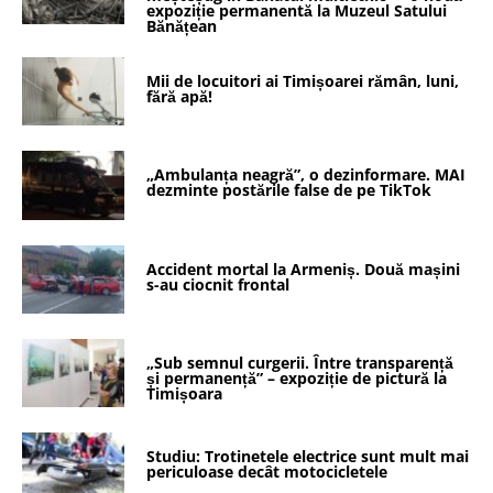
expoziție permanentă la Muzeul Satului
Bănățean
Mii de locuitori ai Timișoarei rămân, luni,
fără apă!
„Ambulanța neagră”, o dezinformare. MAI
dezminte postările false de pe TikTok
Accident mortal la Armeniș. Două mașini
s-au ciocnit frontal
„Sub semnul curgerii. Între transparență
și permanență” – expoziție de pictură la
Timișoara
Studiu: Trotinetele electrice sunt mult mai
periculoase decât motocicletele