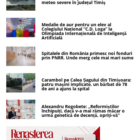
meteo severe în județul Timiș
Medalie de aur pentru un elev al
Colegiului Național ”C.D. Loga” la
Olimpiada Internațională de Inteligență
Artificială
Spitalele din România primesc noi fonduri
prin PNRR. Unde merg cele mai mari sume
Carambol pe Calea Șagului din Timișoara:
patru mașini implicate, un bărbat de 78
de ani a ajuns la spital
Alexandru Rogobete: „Reformiștilor
închipuiți, dacă v-a mai rămas măcar o
urmă genetică de decență, opriți-vă”