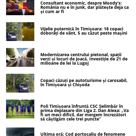
Consultant economic, despre Moody’s:
România nu e în junk, dar plătește deja ca
și cum ar fi
Vijelie puternică în Timișoara: 18 copaci
doborâți de vânt, 5 au căzut peste mașini
Modernizarea centrului pietonal, spații
verzi și locuri de joacă. Investiție de 21 de
milioane de lei la Lugoj
Copaci căzuți pe autoturisme și carosabil,
în Timișoara și Chișoda
Poli Timișoara înfruntă CSC Șelimbăr în
prima deplasare din Liga 2. Dan Alexa: „Va
fi un meci dificil, dar mergem încrezători
să câștigăm cele trei puncte”
Ultima oră: Cod portocaliu de fenomene