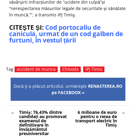
săvârșirii infracțiunilor de “ucidere din culpă”și
“nerespectarea măsurilor legale de securitate și sănătate
în muncă.””, a transmis IPJ Timiş.
CITEŞTE ŞI:
Cod portocaliu de
caniculă, urmat de un cod galben de
furtuni, în vestul țării
Tag
accident de munca
,
Chisoda
,
IPJ Timis
Dacă ţi-a plăcut articolul, urmăreşte
RENASTEREA.RO
pe FACEBOOK »
Navigare
Timiș: 76,43% dintre
6 milioane de euro
în
candidați au promovat
pentru o rețea de
articole
examenul de
transport electric în
definitivare în
Timiș
învățământul
preuniversitar