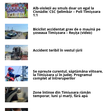
Alb-violeții au smuls doar un egal la
Cisnădie: CSC Șelimbăr – Poli Timișoara
1:1
Biciclist accidentat grav de o mașină pe
șoseaua Timișoara – Reșița (video)
Accident teribil în vestul țării
Se oprește curentul, săptămâna viitoare,
la Timișoara și în județ. Programul
complet al întreruperilor
Zone întinse din Timișoara rămân
temporar, luni și marți, fără apă