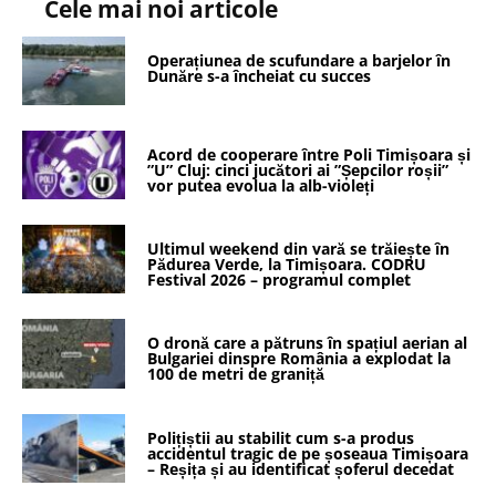
Cele mai noi articole
Operațiunea de scufundare a barjelor în
Dunăre s-a încheiat cu succes
Acord de cooperare între Poli Timișoara și
”U” Cluj: cinci jucători ai ”Șepcilor roșii”
vor putea evolua la alb-violeți
Ultimul weekend din vară se trăiește în
Pădurea Verde, la Timișoara. CODRU
Festival 2026 – programul complet
O dronă care a pătruns în spațiul aerian al
Bulgariei dinspre România a explodat la
100 de metri de graniță
Polițiștii au stabilit cum s-a produs
accidentul tragic de pe șoseaua Timișoara
– Reșița și au identificat șoferul decedat