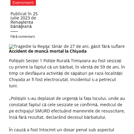
Eveniment
Publicat în
25
iulie 2023
de
Renaşterea
bănăţeană
Fără comentarii
Accident de muncă mortal la Chişoda
Polițiștii Secției 1 Poliție Rurală Timișoara au fost sesizați
cu privire la faptul că un bărbat, în vârstă de 59 de ani, în
timp ce desfășura activități de săpături pe raza localității
Chișoda ar fi fost electrocutat. Incidentul s-a petrecut
luni.
„Polițiștii s-au deplasat de urgență la fața locului, unde au
constatat faptul că cele sesizate se confirmă, medicul de
pe echipajul SMURD efectuând manevrele de resuscitare,
însă fără rezultat, declarând decesul bărbatului.
În cauză a fost întocmit un dosar penal sub aspectul