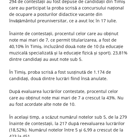
294 de contestații au fost depuse de candidații din Timiș
care au participat la proba scrisă a concursului național
de ocupare a posturilor didactice vacante din
învățământul preuniversitar, ce a avut loc în 17 iulie.
Înainte de contestații, procentul celor care au obținut
note mai mari de 7, ce permit titularizarea, a fost de
40,10% în Timiș, incluzând două note de 10 (la educație
muzicală specializată și la educație fizică și sport). 23,81%
dintre candidați au avut note sub 5.
În Timiș, proba scrisă a fost susținută de 1.174 de
candidați, două dintre lucrări fiind însă anulate.
După evaluarea lucrărilor contestate, procentul celor
care au obținut note mai mari de 7 a crescut la 43%. Nu
au fost acordate alte note de 10.
În același timp, a scăzut numărul notelor sub 5, de la 279
înainte de contestații, la 217 după reevaluarea lucrărilor
(18,52%). Numărul notelor între 5 și 6,99 a crescut de la
423 la 451.