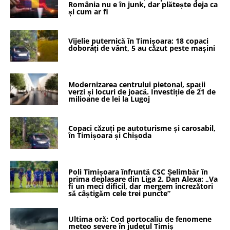
România nu e în junk, dar plătește deja ca
și cum ar fi
Vijelie puternică în Timișoara: 18 copaci
doborâți de vânt, 5 au căzut peste mașini
Modernizarea centrului pietonal, spații
verzi și locuri de joacă. Investiție de 21 de
milioane de lei la Lugoj
Copaci căzuți pe autoturisme și carosabil,
în Timișoara și Chișoda
Poli Timișoara înfruntă CSC Șelimbăr în
prima deplasare din Liga 2. Dan Alexa: „Va
fi un meci dificil, dar mergem încrezători
să câștigăm cele trei puncte”
Ultima oră: Cod portocaliu de fenomene
meteo severe în județul Timiș