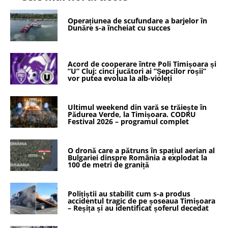
Operațiunea de scufundare a barjelor în
Dunăre s-a încheiat cu succes
Acord de cooperare între Poli Timișoara și
”U” Cluj: cinci jucători ai ”Șepcilor roșii”
vor putea evolua la alb-violeți
Ultimul weekend din vară se trăiește în
Pădurea Verde, la Timișoara. CODRU
Festival 2026 – programul complet
O dronă care a pătruns în spațiul aerian al
Bulgariei dinspre România a explodat la
100 de metri de graniță
Polițiștii au stabilit cum s-a produs
accidentul tragic de pe șoseaua Timișoara
– Reșița și au identificat șoferul decedat