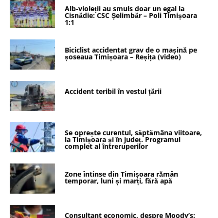
Alb-violeții au smuls doar un egal la
Cisnădie: CSC Șelimbăr – Poli Timișoara
1:1
Biciclist accidentat grav de o mașină pe
șoseaua Timișoara – Reșița (video)
Accident teribil în vestul țării
Se oprește curentul, săptămâna viitoare,
la Timișoara și în județ. Programul
complet al întreruperilor
Zone întinse din Timișoara rămân
temporar, luni și marți, fără apă
Consultant economic, despre Moody’s: