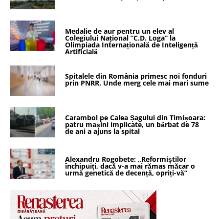
Medalie de aur pentru un elev al
Colegiului Național ”C.D. Loga” la
Olimpiada Internațională de Inteligență
Artificială
Spitalele din România primesc noi fonduri
prin PNRR. Unde merg cele mai mari sume
Carambol pe Calea Șagului din Timișoara:
patru mașini implicate, un bărbat de 78
de ani a ajuns la spital
Alexandru Rogobete: „Reformiștilor
închipuiți, dacă v-a mai rămas măcar o
urmă genetică de decență, opriți-vă”