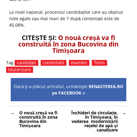
La nivel național, procentul candidaților care au obținut
note egale sau mai mari de 7 după contestații este de
45,08%.
CITEȘTE ȘI:
O nouă creșă va fi
construită în zona Bucovina din
Timișoara
Tag
candidati
,
contestatii
,
examen
,
Timis
,
titularizare
Dacă ţi-a plăcut articolul, urmăreşte
RENASTEREA.RO
pe FACEBOOK »
Navigare
O nouă creșă va fi
Închideri de circulație,
în
construită în zona
în Timișoara, în
articole
Bucovina din
vederea modernizării
Timișoara
rețelei de apă și
canalizare