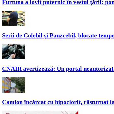
Furtuna a lovit puternic în vestul țării: po
Serii de Colebil și Panzcebil, blocate temp
CNAIR avertizează: Un portal neautorizat 
Camion încărcat cu hipoclorit, răsturnat l