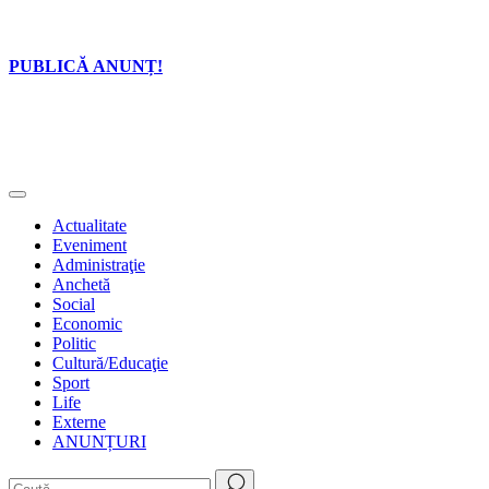
PUBLICĂ ANUNȚ!
Actualitate
Eveniment
Administraţie
Anchetă
Social
Economic
Politic
Cultură/Educaţie
Sport
Life
Externe
ANUNȚURI