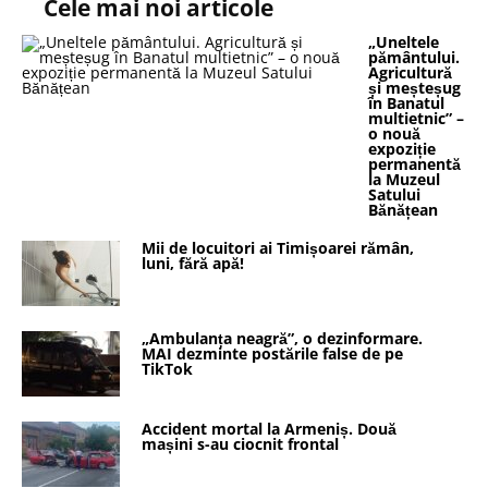
Cele mai noi articole
„Uneltele
pământului.
Agricultură
și meșteșug
în Banatul
multietnic” –
o nouă
expoziție
permanentă
la Muzeul
Satului
Bănățean
Mii de locuitori ai Timișoarei rămân,
luni, fără apă!
„Ambulanța neagră”, o dezinformare.
MAI dezminte postările false de pe
TikTok
Accident mortal la Armeniș. Două
mașini s-au ciocnit frontal