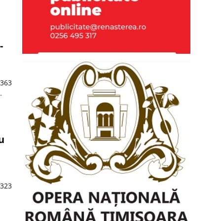
-
.363
…
u
.323