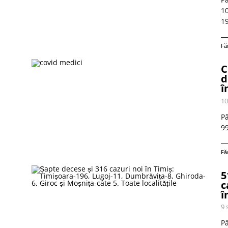
10
19
Fă
C
d
î
10
Pâ
99
Fă
5
c
î
9 
Pâ