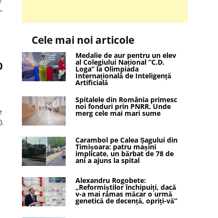
–
Cele mai noi articole
Medalie de aur pentru un elev
al Colegiului Național ”C.D.
0
Loga” la Olimpiada
Internațională de Inteligență
Artificială
Spitalele din România primesc
noi fonduri prin PNRR. Unde
e
merg cele mai mari sume
).
Carambol pe Calea Șagului din
Timișoara: patru mașini
implicate, un bărbat de 78 de
ani a ajuns la spital
t
Alexandru Rogobete:
„Reformiștilor închipuiți, dacă
v-a mai rămas măcar o urmă
genetică de decență, opriți-vă”