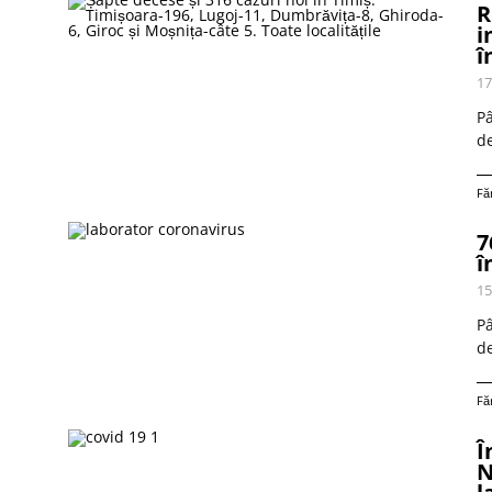
R
i
î
17
Pâ
de
Fă
7
î
15
Pâ
de
Fă
Î
N