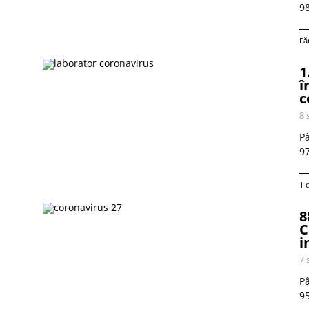
98
Fă
1
î
c
8 
Pâ
97
1 
8
C
i
7 
Pâ
95