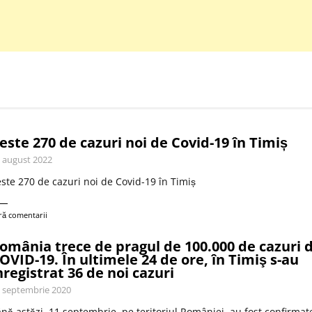
este 270 de cazuri noi de Covid-19 în Timiș
 august 2022
ste 270 de cazuri noi de Covid-19 în Timiș
ră comentarii
omânia trece de pragul de 100.000 de cazuri 
OVID-19. În ultimele 24 de ore, în Timiş s-au
nregistrat 36 de noi cazuri
 septembrie 2020
nă astăzi, 11 septembrie, pe teritoriul României, au fost confirmat