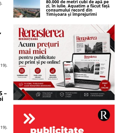
80.000 de metri cubi de apă pe
).
zi, în iulie. Aquatim a făcut față
consumului record din
Timișoara și împrejurimi
,
19).
S –
oi
19).