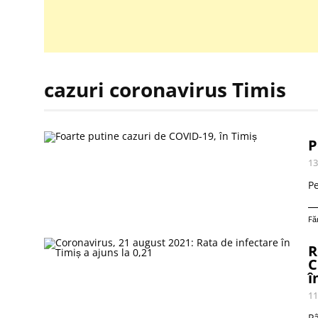
cazuri coronavirus Timis
P
13
Pe
Fă
R
C
î
11
Pâ