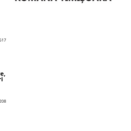
.617
e,
ri
.208