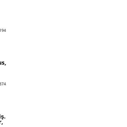
.194
us,
.374
iş.
r,