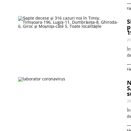
Fă
S
p
1
21
În
de
Fă
N
S
s
20
În
de
Fă