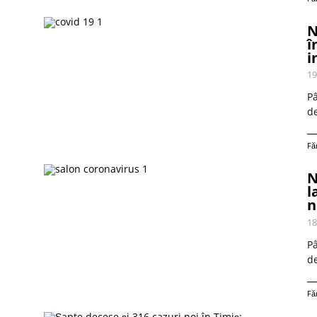
N
î
i
19
Pâ
de
Fă
N
l
n
18
Pâ
de
Fă