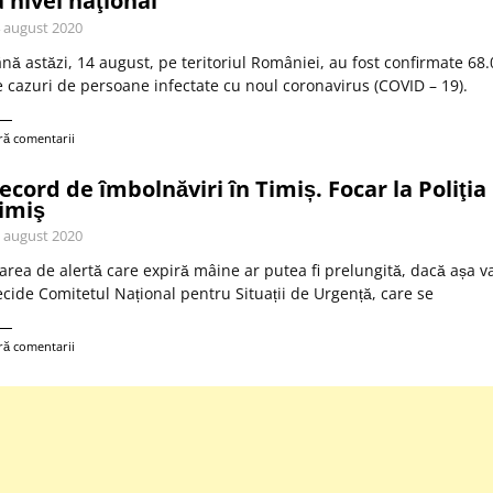
a nivel naţional
 august 2020
nă astăzi, 14 august, pe teritoriul României, au fost confirmate 68
 cazuri de persoane infectate cu noul coronavirus (COVID – 19).
ră comentarii
ecord de îmbolnăviri în Timiș. Focar la Poliţia
imiş
 august 2020
area de alertă care expiră mâine ar putea fi prelungită, dacă așa v
cide Comitetul Național pentru Situații de Urgență, care se
ră comentarii