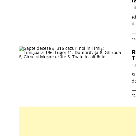
l
14
Pâ
de
Fă
R
T
13
St
de
Fă