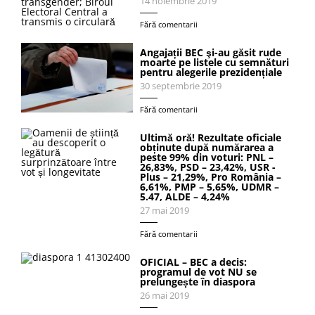
14 noiembrie 2019
Fără comentarii
Angajații BEC şi-au găsit rude
moarte pe listele cu semnături
pentru alegerile prezidențiale
30 septembrie 2019
Fără comentarii
Ultimă oră! Rezultate oficiale
obținute după numărarea a
peste 99% din voturi: PNL –
26,83%, PSD – 23,42%, USR -
Plus – 21,29%, Pro România –
6,61%, PMP – 5,65%, UDMR –
5.47, ALDE – 4,24%
27 mai 2019
Fără comentarii
OFICIAL – BEC a decis:
programul de vot NU se
prelungește în diaspora
26 mai 2019