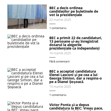
BEC a decis ordinea
candidaților pe buletinele de
vot la prezidențiale
22 martie 2025
1 comentariu
BEC a primit 22 de candidaturi,
13 persoane și-au înregistrat
dosarul la alegerile
prezidențiale ca independenți
16 martie 2025
Fără comentarii
BEC a acceptat candidatura
Elenei Lasconi și pe cea a lui
George Simion, dar a respins-o
pe a Dianei Șoșoacă
15 martie 2025
1 comentariu
Victor Ponta și-a depus
candidatura la BEC: Vreau pace,