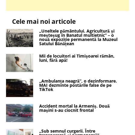
Cele mai noi articole
„Uneltele pământului. Agricultură și
meșteșug în Banatul multietnic” – o
nouă expoziție permanentă la Muzeul
Satului Bănățean
Mii de locuitori ai Timișoarei rămân,
luni, fără apă!
„Ambulanța neagră”, o dezinformare.
MAI dezminte postările false de pe
TikTok
Accident mortal la Armeniș. Două
mașini s-au ciocnit frontal
„Sub semnul curgerii. Între