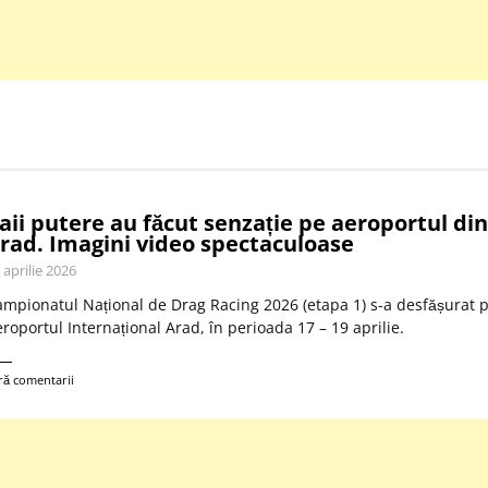
aii putere au făcut senzație pe aeroportul din
rad. Imagini video spectaculoase
 aprilie 2026
mpionatul Național de Drag Racing 2026 (etapa 1) s-a desfășurat 
roportul Internațional Arad, în perioada 17 – 19 aprilie.
ră comentarii