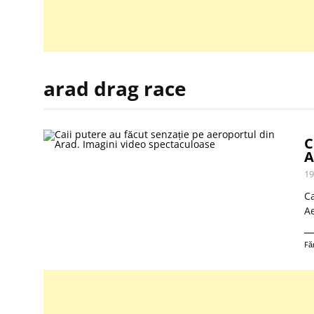
arad drag race
C
A
19
Ca
Ae
Fă