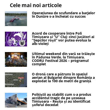
Cele mai noi articole
Operațiunea de scufundare a barjelor
în Dunăre s-a încheiat cu succes
Acord de cooperare între Poli
Timișoara și ”U” Cluj: cinci jucători ai
”Șepcilor roșii” vor putea evolua la
alb-violeți
Ultimul weekend din vară se trăiește
în Pădurea Verde, la Timișoara.
CODRU Festival 2026 – programul
complet
O dronă care a pătruns în spațiul
aerian al Bulgariei dinspre România a
explodat la 100 de metri de graniță
Polițiștii au stabilit cum s-a produs
accidentul tragic de pe șoseaua
Timișoara – Reșița și au identificat
șoferul decedat