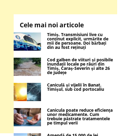
Cele mai noi articole
Timiș. Transmisiuni live cu
conținut explicit, urmărite de
mii de persoane. Doi bărbați
din au fost reținuți
Cod galben de viituri și posibile
inundații locale pe râuri din
Timiș, Caraș-Severin și alte 26
de județe
Caniculă și vijelii în Banat.
Timișul, sub cod portocaliu
Canicula poate reduce eficiența
unor medicamente. Cum
trebuie păstrate tratamentele
pe timpul verii
Amendă de 15.000 de lei