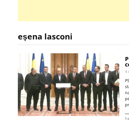
eșena lasconi
P
c
4 
PS
st
na
pe
pr
1 