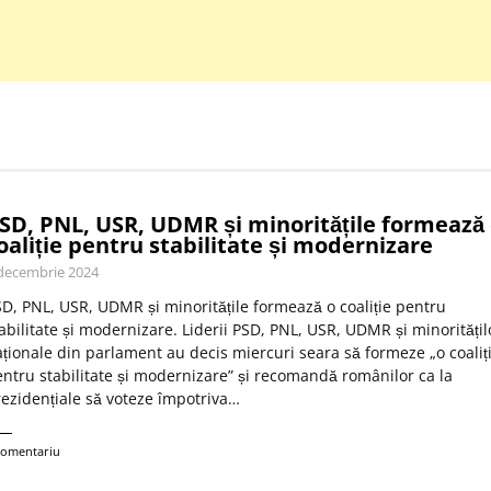
SD, PNL, USR, UDMR și minoritățile formează
oaliție pentru stabilitate și modernizare
decembrie 2024
D, PNL, USR, UDMR și minoritățile formează o coaliție pentru
abilitate și modernizare. Liderii PSD, PNL, USR, UDMR și minoritățil
ționale din parlament au decis miercuri seara să formeze „o coaliț
ntru stabilitate și modernizare” și recomandă românilor ca la
ezidențiale să voteze împotriva…
comentariu