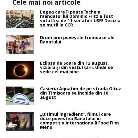
Cele mai noi articole
Legea care îi poate încheia
mandatul lui Dominic Fritz a fost
votată și de 11 senatori USR! Decizia
se mută la CCR
Drum prin poveştile frumoase ale
Banatului
Eclipsa de Soare din 12 august,
vizibilă și din vestul țării. Unde se
vede cel mai bine
Casieria Aquatim de pe strada Oituz
din Timișoara se închide din 10
august
„Ultimul ingredient”, filmul care
duce povestea Banatului în
competiția internațională Food Film
Menu