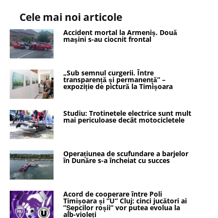
Cele mai noi articole
Accident mortal la Armeniș. Două
mașini s-au ciocnit frontal
„Sub semnul curgerii. Între
transparență și permanență” –
expoziție de pictură la Timișoara
Studiu: Trotinetele electrice sunt mult
mai periculoase decât motocicletele
Operațiunea de scufundare a barjelor
în Dunăre s-a încheiat cu succes
Acord de cooperare între Poli
Timișoara și ”U” Cluj: cinci jucători ai
”Șepcilor roșii” vor putea evolua la
alb-violeți